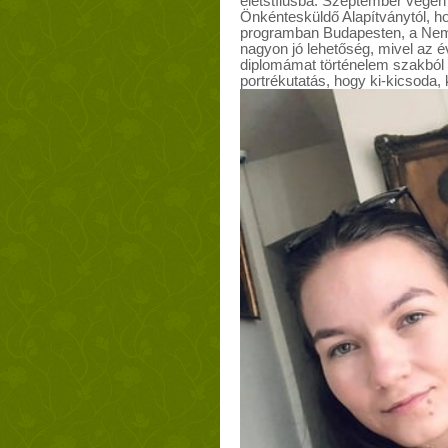
életstílusba. Szeptember végé
Önkéntesküldő Alapítványtól, 
programban Budapesten, a Nem
nagyon jó lehetőség, mivel az 
diplomámat történelem szakból 
portrékutatás, hogy ki-kicsoda, k