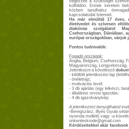
végezzék a szükséget szenve
külföldön. Ennek keretein be
közben tanulhatsz önmagadr
kapcsolatodat Istennel.
Ha már elmúltál 17 éves, 
életévedet és szívesen eltö
diakóniai szolgálatot Ma
Csehországban, Dániában, az
európai országokban, várjuk j
Fontos tudnivalók:
Fogadó országok
:
Anglia, Belgium, Csehország, F
Magyarország, Lengyelország, 
Jelentkezni a következő
dokum
- kitöltött jelentkezési lap (letö
- önéletrajz;
- motivációs levél;
- 3 db ajánlás (egy lelkészi, taná
- általános orvosi igazolás;
- 4 db igazolványkép;
A jelentkezést benyújthatod iro
-Beregszász, Illyés Gyula sétány
nyomda mellett) vagy -
a követk
onkenteskrode@gmail.com
Kérdéseitekkel akár facebook