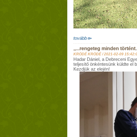
tovább
,,...rengeteg minden történt.
KRÖDÉ KRÖDÉ /
2021-02-09 15:42:
Hadar Dániel, a Debreceni Egye
teljesítő önkéntesünk küldte el 
Kezdjük az elején!