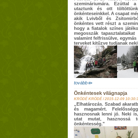
szemináriumára. Ezúttal 
utaztunk és ott töltöttü
önkénteseinkkel. A csapat mé
akik Lvivből és Zsitomirb
önkéntes vett részt a szemin
hogy a fiatalok színes játék
megosszák tapasztalataikat 
valamint felfrissülve, egymás
terveket kitűzve tudjanak nek
tovább
Önkéntesek világnapja
KRÖDÉ KRÖDÉ /
2015-12-09 10:30:
„Elhatározás. Szabad akaratb
és magamért. Felelősségg
hasznosnak lenni jó. Neki is
utat mutat, hasznossá 
önkéntesség
."