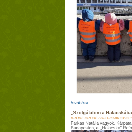
tovább
,,Szolgálatom a Halacskáb
KRÖDÉ KRÖDÉ /
2021-03-06 13:25:
Farkas Natália vagyok, Kárpáta
Budapesten, a ,,Halacska” Ref