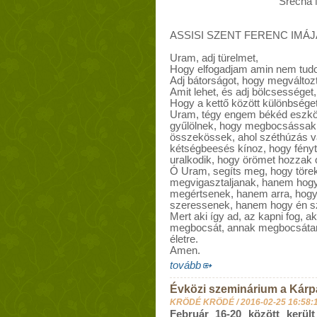
Srećna 
ASSISI SZENT FERENC IMÁJ
Uram, adj türelmet,
Hogy elfogadjam amin nem tudok
Adj bátorságot, hogy megválto
Amit lehet, és adj bölcsességet,
Hogy a kettő között különbséget 
Uram, tégy engem békéd eszköz
gyűlölnek, hogy megbocsássak 
összekössek, ahol széthúzás v
kétségbeesés kínoz, hogy fényt 
uralkodik, hogy örömet hozzak o
Ó Uram, segíts meg, hogy töre
megvigasztaljanak, hanem hogy 
megértsenek, hanem arra, hogy
szeressenek, hanem hogy én s
Mert aki így ad, az kapni fog, aki
megbocsát, annak megbocsátana
életre.
Amen.
tovább
Évközi szeminárium a Kár
KRÖDÉ KRÖDÉ /
2016-02-25 16:58:
Február 16-20 között kerü