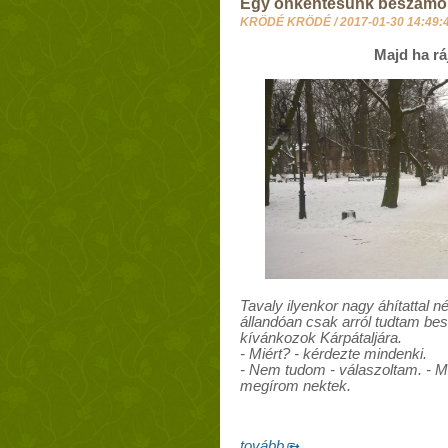
Egy önkéntesünk beszámol
KRÖDÉ KRÖDÉ /
2017-01-30 14:49:
Majd ha r
Tavaly ilyenkor nagy áhítattal n
állandóan csak arról tudtam be
kívánkozok Kárpátaljára.
- Miért? - kérdezte mindenki.
- Nem tudom - válaszoltam. - Maj
megírom nektek.
tovább