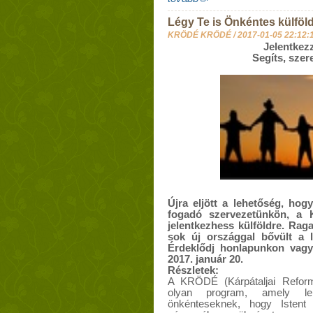
Légy Te is Önkéntes külföld
KRÖDÉ KRÖDÉ /
2017-01-05 22:12:
Jelentkez
Segíts, szer
Újra eljött a lehetőség, hog
fogadó szervezetünkön, a 
jelentkezhess külföldre. Ra
sok új országgal bővült a l
Érdeklődj honlapunkon vagy 
2017. január 20.
Részletek:
A KRÖDÉ (Kárpátaljai Refor
olyan program, amely lehe
önkénteseknek, hogy Istent 