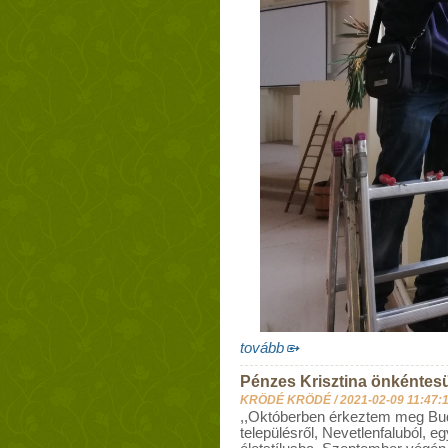
tovább
Pénzes Krisztina önkéntes
KRÖDÉ KRÖDÉ /
2021-02-09 11:47:
,,Októberben érkeztem meg Buda
településről, Nevetlenfaluból, eg