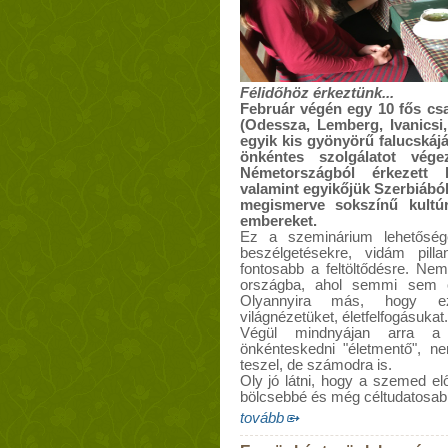
Félidőhöz érkeztünk...
Február végén egy 10 fős csa
(Odessza, Lemberg, Ivanicsi
egyik kis gyönyörű falucskájá
önkéntes szolgálatot vég
Németországból érkezett 
valamint egyikőjük Szerbiából
megismerve sokszínű kultúr
embereket.
Ez a szeminárium lehetőséget
beszélgetésekre, vidám pill
fontosabb a feltöltődésre. Nem
országba, ahol semmi sem o
Olyannyira más, hogy ez 
világnézetüket, életfelfogásukat.
Végül mindnyájan arra a k
önkénteskedni "életmentő", n
teszel, de számodra is.
Oly jó látni, hogy a szemed elő
bölcsebbé és még céltudatosabb
tovább