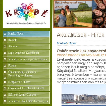
Hírek / News
Aktualitások - Hírek
Rólunk
Főoldal
/
Hírek
About us
Önkénteseink az anyaorsz
Légy Önkéntes Kárpátalján
KRÖDÉ KRÖDÉ /
2022-05-14 09:37:
Volunteer in Subcarpathia, Ukraine
Lélekmelengető érzés a közössé
nagyvilágban vagy épp saját vi
Fórum
nehezen látjuk meg a napfényt, 
Kárpátaljai fiatalként Magyaror
Önkéntesnek jelentkezek /
bizonyos értelemben – hazamen
Becoming a volunteer
megért és azonosul a személyis
Képgaléria / Photos
megtapasztalásban van része j
Önkénteseink szolgálati évükrõl
Elérhetőségeink/Contacts
Volunteers about their diaconal year