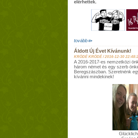
elérhettek.
tovább
Áldott Új Évet Kívánunk!
KRÖDÉ KRÖDÉ /
2016-12-30 22:48:
A 2016-2017-es nemzetközi önké
három német és egy szerb önkén
Beregszászban. Szeretnénk együ
kívánni mindekinek!
Glücklich