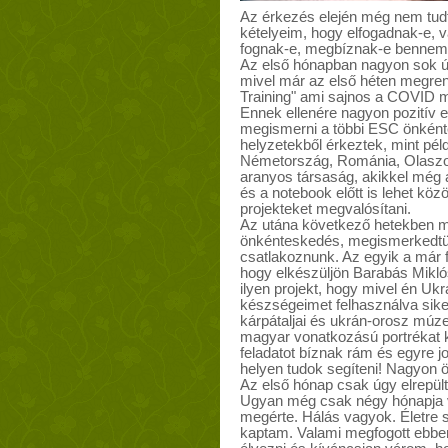
Az érkezés elején még nem tudt
kételyeim, hogy elfogadnak-e, va
fognak-e, megbíznak-e bennem, 
Az első hónapban nagyon sok új 
mivel már az első héten megren
Training" ami sajnos a COVID mi
Ennek ellenére nagyon pozitív 
megismerni a többi ESC önkénte
helyzetekből érkeztek, mint pél
Németország, Románia, Olaszo
aranyos társaság, akikkel még az
és a notebook előtt is lehet köz
projekteket megvalósítani.
Az utána következő hetekben m
önkénteskedés, megismerkedtünk
csatlakoznunk. Az egyik a már f
hogy elkészüljön Barabás Mikló
ilyen projekt, hogy mivel én Uk
készségeimet felhasználva sike
kárpátaljai és ukrán-orosz múzeu
magyar vonatkozású portrékat k
feladatot bíznak rám és egyre 
helyen tudok segíteni! Nagyon ör
Az első hónap csak úgy elrepült
Ugyan még csak négy hónapja v
megérte. Hálás vagyok. Életre 
kaptam. Valami megfogott ebben