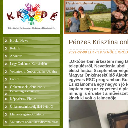
Hírek / News
Pénzes Krisztina ö
Rólunk
2021-02-09 11:47:19 / KRÖDÉ KRÖ
About us
,,Októberben érkeztem meg Bu
Légy Önkéntes Kárpátalján
településről, Nevetlenfaluból, 
életstílusba. Szeptember vég
Volunteer in Subcarpathia, Ukraine
Magyar Önkéntesküldő Alapítv
Fórum
egyéves ESC programban Buda
Ez számomra egy nagyon jó le
Önkéntesnek jelentkezek /
kaptam meg az egyetemi dipl
Becoming a volunteer
mindig is érdekelt a művészet,
kinek ki volt a felmenője.
Képgaléria / Photos
Önkénteseink szolgálati évükrõl
Elérhetőségeink/Contacts
Volunteers about their diaconal year