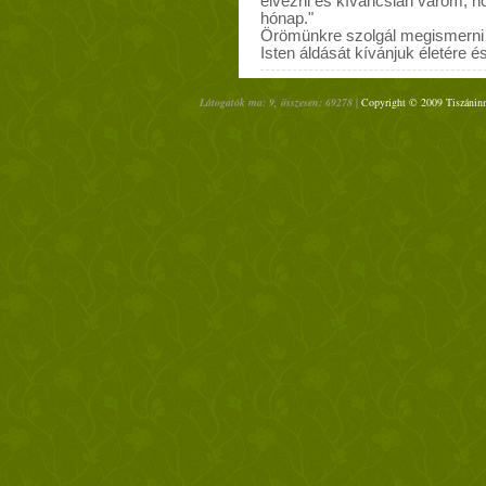
élvezni és kíváncsian várom, 
hónap."
Örömünkre szolgál megismerni t
Isten áldását kívánjuk életére é
Látogatók ma: 9, összesen: 69278 |
Copyright © 2009 Tiszáninn