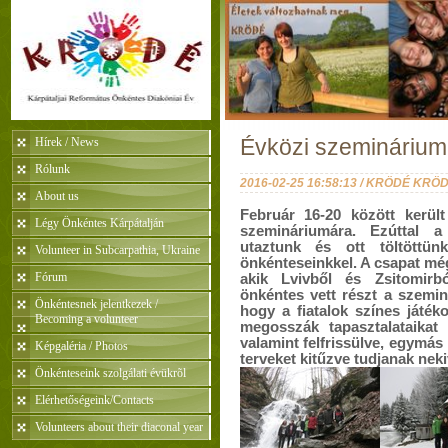
Hírek / News
Évközi szeminárium
Rólunk
2016-02-25 16:58:13 / KRÖDÉ KRÖ
About us
Február 16-20 között kerü
Légy Önkéntes Kárpátalján
szemináriumára. Ezúttal 
utaztunk és ott töltöttü
Volunteer in Subcarpathia, Ukraine
önkénteseinkkel. A csapat mé
Fórum
akik Lvivből és Zsitomirb
önkéntes vett részt a szemin
Önkéntesnek jelentkezek /
hogy a fiatalok színes játék
Becoming a volunteer
megosszák tapasztalataikat 
valamint felfrissülve, egymás
Képgaléria / Photos
terveket kitűzve tudjanak nek
Önkénteseink szolgálati évükrõl
Elérhetőségeink/Contacts
Volunteers about their diaconal year