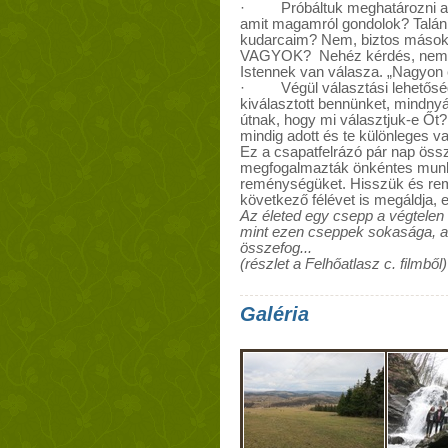
· Próbáltuk meghatározni azt
amit magamról gondolok? Talán 
kudarcaim? Nem, biztos mások
VAGYOK? Nehéz kérdés, nem k
Istennek van válasza. „Nagyon
· Végül választási lehetőség 
kiválasztott bennünket, mindnyá
útnak, hogy mi választjuk-e Őt?
mindig adott és te különleges va
Ez a csapatfelrázó pár nap öss
megfogalmazták önkéntes munkáj
reménységüket. Hisszük és remé
következő félévet is megáldja, 
Az életed egy csepp a végtelen
mint ezen cseppek sokasága, am
összefog...
(részlet a Felhőatlasz c. filmből)
Galéria