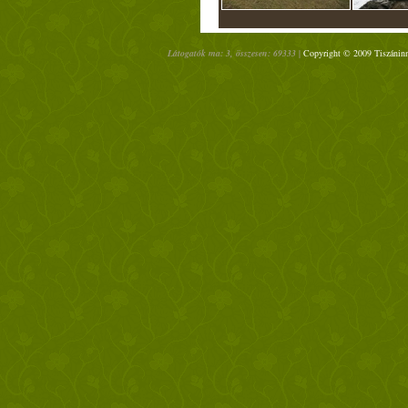
Látogatók ma: 3, összesen: 69333 |
Copyright © 2009 Tiszáninn