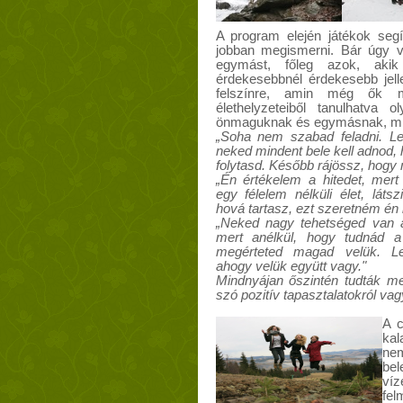
A program elején játékok segí
jobban megismerni. Bár úgy v
egymást, főleg azok, akik
érdekesebbnél érdekesebb jel
felszínre, amin még ők 
élethelyzeteiből tanulhatva
önmaguknak és egymásnak, mi
„Soha nem szabad feladni. Le
neked mindent bele kell adnod, 
folytasd. Később rájössz, hogy m
„Én értékelem a hitedet, mert
egy félelem nélküli élet, láts
hová tartasz, ezt szeretném én 
„Neked nagy tehetséged van 
mert anélkül, hogy tudnád a 
megérteted magad velük. Le
ahogy velük együtt vagy."
Mindnyájan őszintén tudták me
szó pozitív tapasztalatokról vag
A c
kal
nem
bel
víz
fel