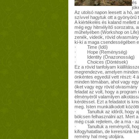
és 
jók
Az utolsó napon leesett a hó, 
szívvel hagytuk ott a gyönyörű t
A kiértékelés és kaland mellett 
még egy hitmélyítő sorozatra, a
műhelyében (Workshop on Life).
zenék, videók, rövid olvasmányo
ki-ki a maga csendességében el
· Time (Idő)
· Hope (Reménység)
· Identity (Önazonosság)
· Choices (Döntések)
Ez a rövid tanfolyam kiállítássz
megrendezve, amelyen minden
önkéntes egyedül vett részt: 4 á
minden témában, ahol vagy egy 
őket vagy egy rövid olvasmány 
feladat az volt, hogy a program
élményéről valamilyen alkotássa
kérdéssel. Ezt a feladatot is kre
meg. Isten munkálkodott között
· Tanultuk az időről, hogy ajá
bölcsen felhasználni azt. Mert 
még csak rejtelem, de a ma - a
· Tanultuk a reményről, hogy
kifogyhatatlan, de keresnünk ke
remény hal meg utoljára.