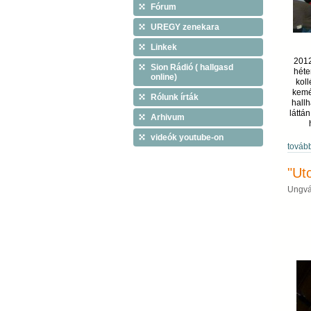
Fórum
UREGY zenekara
Linkek
2012
Sion Rádió ( hallgasd
héte
online)
kol
kemén
Rólunk írták
hallh
láttá
Arhivum
videók youtube-on
továb
"Ut
Ungvá