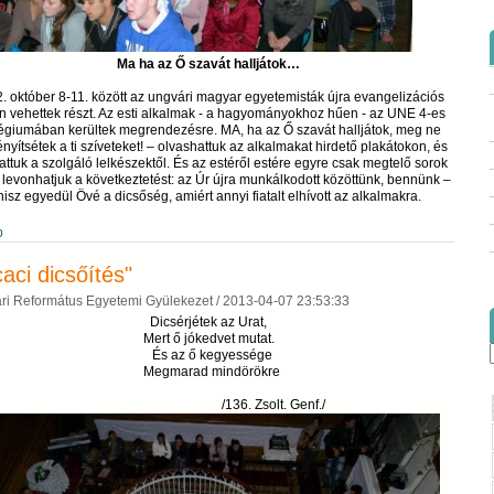
Ma ha az Ő szavát halljátok…
. október 8-11. között az ungvári magyar egyetemisták újra evangelizációs
n vehettek részt. Az esti alkalmak - a hagyományokhoz hűen - az UNE 4-es
légiumában kerültek megrendezésre. MA, ha az Ő szavát halljátok, meg ne
yítsétek a ti szíveteket! – olvashattuk az alkalmakat hirdető plakátokon, és
attuk a szolgáló lelkészektől. És az estéről estére egyre csak megtelő sorok
n levonhatjuk a következtetést: az Úr újra munkálkodott közöttünk, bennünk –
hisz egyedül Övé a dicsőség, amiért annyi fiatalt elhívott az alkalmakra.
b
caci dicsőítés"
ri Református Egyetemi Gyülekezet /
2013-04-07 23:53:33
Dicsérjétek az Urat,
Mert ő jókedvet mutat.
És az ő kegyessége
Megmarad mindörökre
/136. Zsolt. Genf./