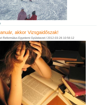
b
január, akkor Vizsgaidőszak!
ri Református Egyetemi Gyülekezet /
2012-03-26 10:56:12