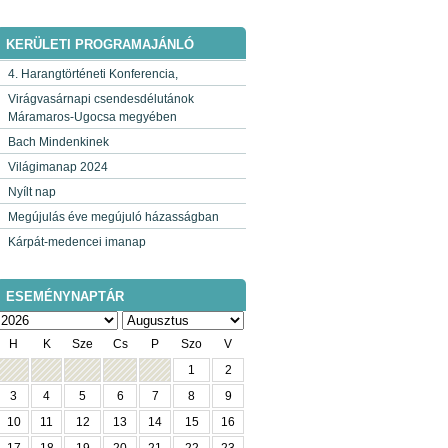
KERÜLETI PROGRAMAJÁNLÓ
4. Harangtörténeti Konferencia,
Virágvasárnapi csendesdélutánok
Máramaros-Ugocsa megyében
Bach Mindenkinek
Világimanap 2024
Nyílt nap
Megújulás éve megújuló házasságban
Kárpát-medencei imanap
ESEMÉNYNAPTÁR
H
K
Sze
Cs
P
Szo
V
1
2
3
4
5
6
7
8
9
10
11
12
13
14
15
16