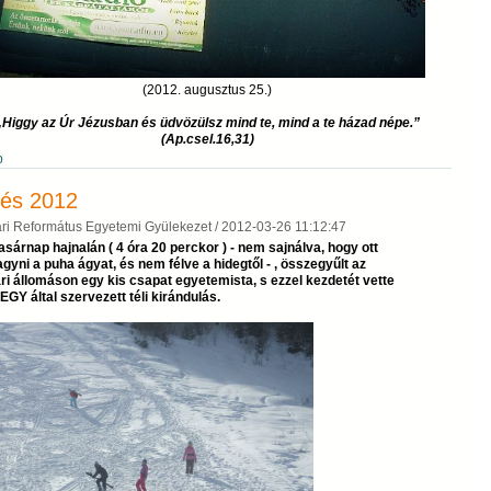
(2012. augusztus 25.)
„Higgy az Úr Jézusban és üdvözülsz mind te, mind a te házad népe.”
(Ap.csel.16,31)
b
lés 2012
ri Református Egyetemi Gyülekezet /
2012-03-26 11:12:47
sárnap hajnalán ( 4 óra 20 perckor ) - nem sajnálva, hogy ott
agyni a puha ágyat, és nem félve a hidegtől - , összegyűlt az
ri állomáson egy kis csapat egyetemista, s ezzel kezdetét vette
GY által szervezett téli kirándulás.