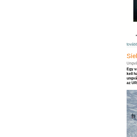
továb
Síe
Ungvá
Egy va
kell h
ungvá
az URE