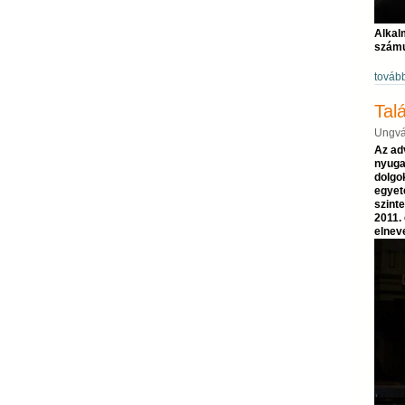
Alkal
számu
továb
Tal
Ungvá
Az ad
nyuga
dolgok
egyet
szinte
2011.
elnev