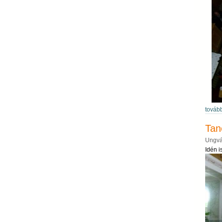
továb
Tané
Ungvá
Idén i