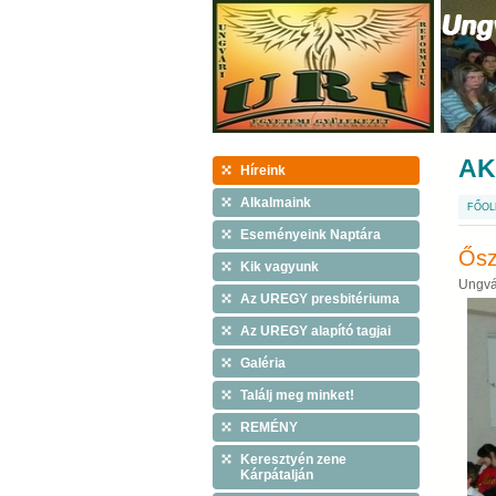
AK
Híreink
Alkalmaink
FŐOL
Eseményeink Naptára
Ősz
Kik vagyunk
Ungvá
Az UREGY presbitériuma
Az UREGY alapító tagjai
Galéria
Találj meg minket!
REMÉNY
Keresztyén zene
Kárpátalján