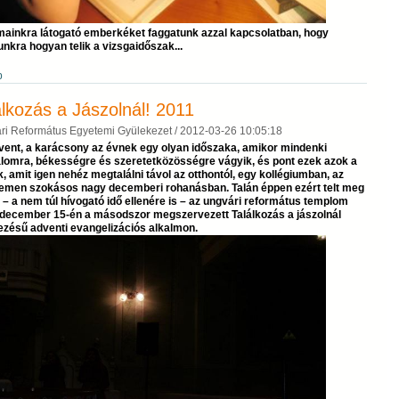
mainkra látogató emberkéket faggatunk azzal kapcsolatban, hogy
nkra hogyan telik a vizsgaidőszak...
b
álkozás a Jászolnál! 2011
ri Református Egyetemi Gyülekezet /
2012-03-26 10:05:18
vent, a karácsony az évnek egy olyan időszaka, amikor mindenki
lomra, békességre és szeretetközösségre vágyik, és pont ezek azok a
, amit igen nehéz megtalálni távol az otthontól, egy kollégiumban, az
emen szokásos nagy decemberi rohanásban. Talán éppen ezért telt meg
 – a nem túl hívogató idő ellenére is – az ungvári református templom
 december 15-én a másodszor megszervezett Találkozás a jászolnál
ezésű adventi evangelizációs alkalmon.