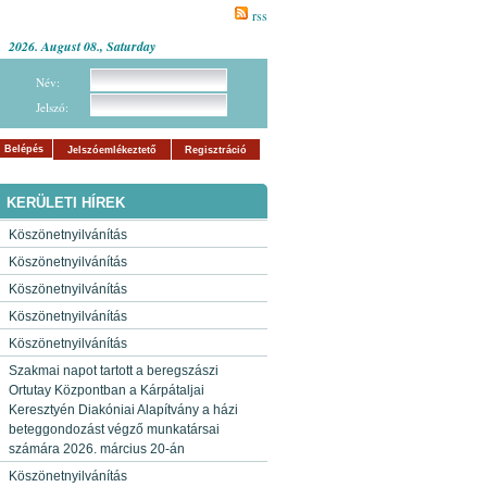
rss
2026. August 08., Saturday
Név:
Jelszó:
Belépés
Jelszóemlékeztető
Regisztráció
KERÜLETI HÍREK
Köszönetnyilvánítás
Köszönetnyilvánítás
Köszönetnyilvánítás
Köszönetnyilvánítás
Köszönetnyilvánítás
Szakmai napot tartott a beregszászi
Ortutay Központban a Kárpátaljai
Keresztyén Diakóniai Alapítvány a házi
beteggondozást végző munkatársai
számára 2026. március 20-án
Köszönetnyilvánítás