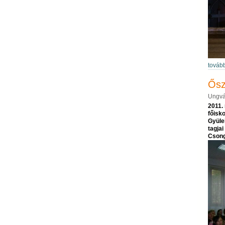
továb
Ősz
Ungvá
2011.
főisk
Gyüle
tagjai
Csong