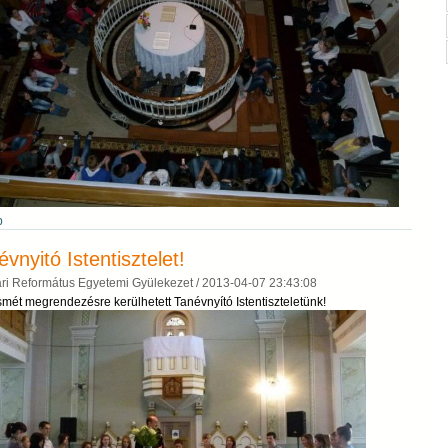
b
vnyitó Istentisztelet!
ri Református Egyetemi Gyülekezet /
2013-04-07 23:43:08
smét megrendezésre kerülhetett Tanévnyító Istentiszteletünk!