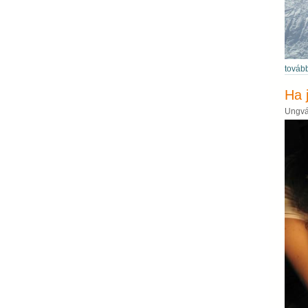
továb
Ha 
Ungvá