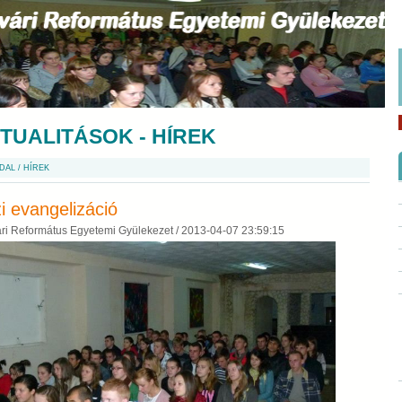
TUALITÁSOK - HÍREK
DAL
/
HÍREK
i evangelizáció
ri Református Egyetemi Gyülekezet /
2013-04-07 23:59:15