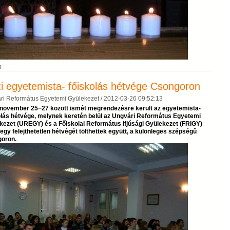
b
i egyetemista- főiskolás hétvége Csongoron
ri Református Egyetemi Gyülekezet /
2012-03-26 09:52:13
 november 25−27 között ismét megrendezésre került az egyetemista-
olás hétvége, melynek keretén belül az Ungvári Református Egyetemi
kezet (UREGY) és a Főiskolai Református Ifjúsági Gyülekezet (FRIGY)
 egy felejthetetlen hétvégét tölthettek együtt, a különleges szépségű
oron.