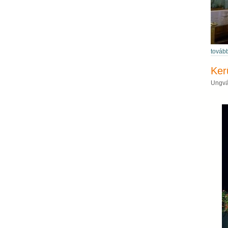
továb
Ker
Ungvá