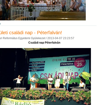
b
ületi családi nap - Péterfalván!
ri Református Egyetemi Gyülekezet /
2013-04-07 23:23:57
Családi nap Péterfalván