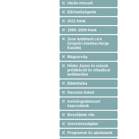
Ukrán misszió
Elérhetõségeink
2011 fotok
1999- 2009 fotok
Zene letölthetõ cd-k
(Ungvári énekkar,Varga
Katalin)
Magyarság
Héder Janos és mások
prédikációi és elõadásai
letõlthetõek
Bibliothéka
Hasznos linkek
testvérgyülekezeti
kapcsolatok
Beszéljünk róla
Szeretetszolgálat
Programok és ajánlataink