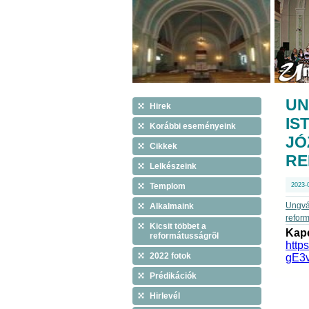
UN
Hirek
IS
Korábbi eseményeink
JÓ
Cikkek
RE
Lelkészeink
Templom
2023-
Ungvár
Alkalmaink
reform
Kicsit többet a
Kapc
reformátusságrõl
http
2022 fotok
gE3
Prédikációk
Hirlevél