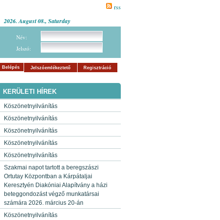
rss
2026. August 08., Saturday
Név:
Jelszó:
Belépés
Jelszóemlékeztető
Regisztráció
KERÜLETI HÍREK
Köszönetnyilvánítás
Köszönetnyilvánítás
Köszönetnyilvánítás
Köszönetnyilvánítás
Köszönetnyilvánítás
Szakmai napot tartott a beregszászi
Ortutay Központban a Kárpátaljai
Keresztyén Diakóniai Alapítvány a házi
beteggondozást végző munkatársai
számára 2026. március 20-án
Köszönetnyilvánítás