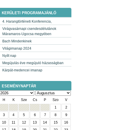
KERÜLETI PROGRAMAJÁNLÓ
4. Harangtörténeti Konferencia,
Virágvasárnapi csendesdélutánok
Máramaros-Ugocsa megyében
Bach Mindenkinek
Világimanap 2024
Nyílt nap
Megújulás éve megújuló házasságban
Kárpát-medencei imanap
ESEMÉNYNAPTÁR
H
K
Sze
Cs
P
Szo
V
1
2
3
4
5
6
7
8
9
10
11
12
13
14
15
16