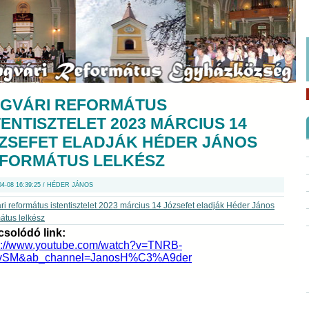
GVÁRI REFORMÁTUS
TENTISZTELET 2023 MÁRCIUS 14
ZSEFET ELADJÁK HÉDER JÁNOS
FORMÁTUS LELKÉSZ
04-08 16:39:25 / HÉDER JÁNOS
i református istentisztelet 2023 március 14 Józsefet eladják Héder János
átus lelkész
solódó link:
s://www.youtube.com/watch?v=TNRB-
vSM&ab_channel=JanosH%C3%A9der