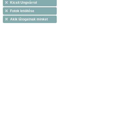
Kicsit Ungvárrol
Fotok letöltése
Akik látogatnak minket
Copyright © 2009 Tiszáninneni Református Egy