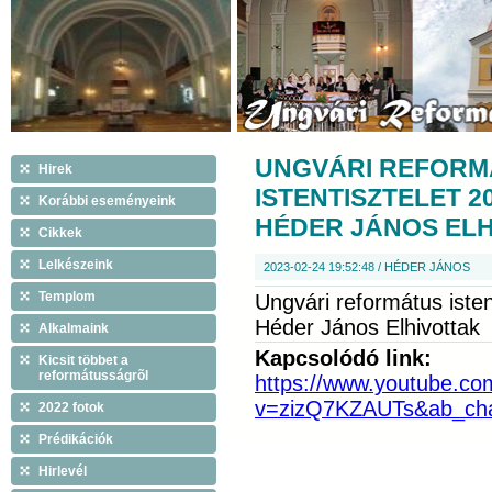
UNGVÁRI REFORM
Hirek
ISTENTISZTELET 2
Korábbi eseményeink
HÉDER JÁNOS EL
Cikkek
Lelkészeink
2023-02-24 19:52:48 / HÉDER JÁNOS
Templom
Ungvári református isten
Héder János Elhivottak
Alkalmaink
Kapcsolódó link:
Kicsit többet a
reformátusságrõl
https://www.youtube.co
v=zizQ7KZAUTs&ab_ch
2022 fotok
Prédikációk
Hirlevél