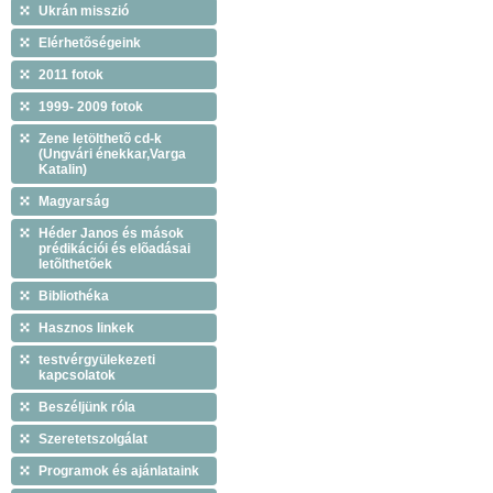
Ukrán misszió
Elérhetõségeink
2011 fotok
1999- 2009 fotok
Zene letölthetõ cd-k
(Ungvári énekkar,Varga
Katalin)
Magyarság
Héder Janos és mások
prédikációi és elõadásai
letõlthetõek
Bibliothéka
Hasznos linkek
testvérgyülekezeti
kapcsolatok
Beszéljünk róla
Szeretetszolgálat
Programok és ajánlataink