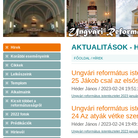
AKTUALITÁSOK - 
Hirek
Korábbi eseményeink
FŐOLDAL
/
HÍREK
Cikkek
Ungvári református ist
Lelkészeink
25 Jákob csal az elsős
Templom
Héder János /
2023-02-24 19:51:
Alkalmaink
Ungvári református istentisztelet 2023 januá
Kicsit többet a
reformátusságrõl
Ungvári református ist
2022 fotok
24 Az atyák vétke sze
Prédikációk
Héder János /
2023-02-24 19:49:
Ungvári református istentisztelet 2023 januá
Hirlevél