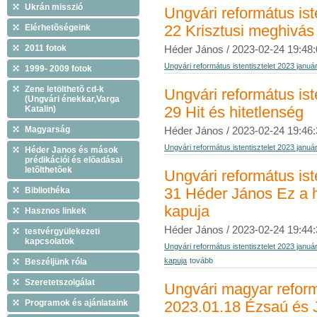
Ukrán misszió
Ungvári református ist
Elérhetõségeink
22 Krisztusi meghivás
2011 fotok
Héder János /
2023-02-24 19:48:
Ungvári református istentisztelet 2023 januá
1999- 2009 fotok
Zene letölthetõ cd-k
Ungvári református ist
(Ungvári énekkar,Varga
Katalin)
29 Hit és hitetlenség
Magyarság
Héder János /
2023-02-24 19:46:
Ungvári református istentisztelet 2023 január
Héder Janos és mások
prédikációi és elõadásai
letõlthetõek
Ungvári református ist
Bibliothéka
31 Héder János Ez a h
kapuja
Hasznos linkek
Héder János /
2023-02-24 19:44:
testvérgyülekezeti
kapcsolatok
Ungvári református istentisztelet 2023 janu
kapuja
tovább
Beszéljünk róla
Szeretetszolgálat
Ungvári magyar reformá
Programok és ajánlataink
2023.01.18 Ézsaú és 