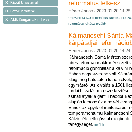
református lelkész
Kicsit Ungvárrol
Héder János /
2023-01-20 14:28:
Fotok letöltése
Ungvári magyar református istentisztelet 
Akik látogatnak minket
református lelkész
tovább
Kálmáncsehi Sánta Má
kárpátaljai reformáció
Héder János /
2023-01-20 14:24:
Kálmáncsehi Sánta Márton szerep
híres reformátor akkor érkezett v
reformáció gondolatait a kálvini he
Ebben nagy szerepe volt Kálmá
ideig még hatottak a lutheri elvek
egymástól. Az elválás a 1561 ille
tordai hitvallás megszerkeztése 
zsinati atyák a genfi Theodor Béz
alapján kimondják a helvét evan
Ennek az egyik élmunkása és m
temperamentumu Kálmáncsehi Sánt
Kálvin féle felfogással megbontot
tanegységet.
tovább