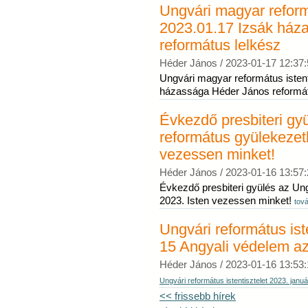
Ungvári magyar reformá
2023.01.17 Izsák ház
református lelkész
Héder János /
2023-01-17 12:37:
Ungvári magyar református istent
házassága Héder János reformá
Évkezdő presbiteri gy
református gyülekezet
vezessen minket!
Héder János /
2023-01-16 13:57:
Évkezdő presbiteri gyülés az Un
2023. Isten vezessen minket!
tov
Ungvári református ist
15 Angyali védelem az
Héder János /
2023-01-16 13:53:
Ungvári református istentisztelet 2023. janu
<< frissebb hírek