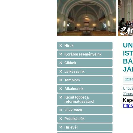
UN
Hirek
IS
Korábbi eseményeink
BÁ
Cikkek
JÁ
Lelkészeink
Templom
2023-
Ungvár
Alkalmaink
János 
Kicsit többet a
Kapc
reformátusságrõl
http
2022 fotok
Prédikációk
Hirlevél