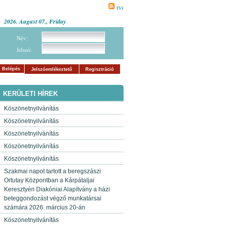
rss
2026. August 07., Friday
Név:
Jelszó:
Belépés
Jelszóemlékeztető
Regisztráció
KERÜLETI HÍREK
Köszönetnyilvánítás
Köszönetnyilvánítás
Köszönetnyilvánítás
Köszönetnyilvánítás
Köszönetnyilvánítás
Szakmai napot tartott a beregszászi
5
Ortutay Központban a Kárpátaljai
Keresztyén Diakóniai Alapítvány a házi
beteggondozást végző munkatársai
számára 2026. március 20-án
Köszönetnyilvánítás