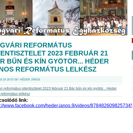
GVÁRI REFORMÁTUS
TENTISZTELET 2023 FEBRUÁR 21
R BŰN ÉS KÍN GYÖTÖR... HÉDER
NOS REFORMÁTUS LELKÉSZ
02-24 20:07:09 / HÉDER JÁNOS
i református istentisztelet 2023 február 21 Bár bűn és kín gyötör... Héder
református lelkész
solódó link:
s://www.facebook.com/heder.janos.9/videos/878482609825734