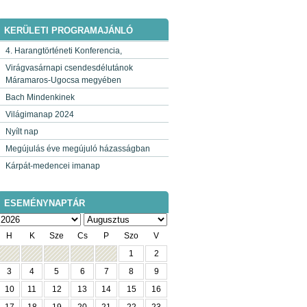
KERÜLETI PROGRAMAJÁNLÓ
4. Harangtörténeti Konferencia,
Virágvasárnapi csendesdélutánok
Máramaros-Ugocsa megyében
Bach Mindenkinek
Világimanap 2024
Nyílt nap
Megújulás éve megújuló házasságban
Kárpát-medencei imanap
ESEMÉNYNAPTÁR
H
K
Sze
Cs
P
Szo
V
1
2
3
4
5
6
7
8
9
10
11
12
13
14
15
16