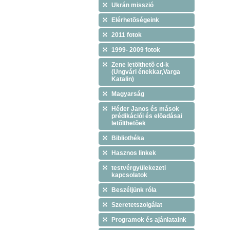
Ukrán misszió
Elérhetõségeink
2011 fotok
1999- 2009 fotok
Zene letölthetõ cd-k
(Ungvári énekkar,Varga
Katalin)
Magyarság
Héder Janos és mások
prédikációi és elõadásai
letõlthetõek
Bibliothéka
Hasznos linkek
testvérgyülekezeti
kapcsolatok
Beszéljünk róla
Szeretetszolgálat
Programok és ajánlataink