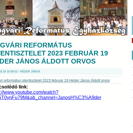
GVÁRI REFORMÁTUS
TENTISZTELET 2023 FEBRUÁR 19
DER JÁNOS ÁLDOTT ORVOS
02-24 19:56:01 / HÉDER JÁNOS
i református istentisztelet 2023 február 19 Héder János Áldott orvos
solódó link:
s://www.youtube.com/watch?
5T0ynFu79M&ab_channel=JanosH%C3%A9der