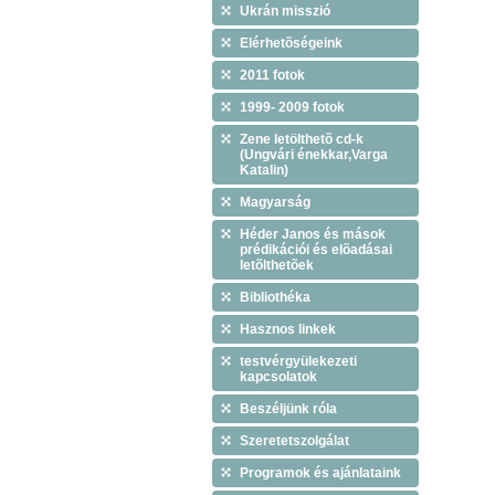
Ukrán misszió
Elérhetõségeink
2011 fotok
1999- 2009 fotok
Zene letölthetõ cd-k
(Ungvári énekkar,Varga
Katalin)
Magyarság
Héder Janos és mások
prédikációi és elõadásai
letõlthetõek
Bibliothéka
Hasznos linkek
testvérgyülekezeti
kapcsolatok
Beszéljünk róla
Szeretetszolgálat
Programok és ajánlataink