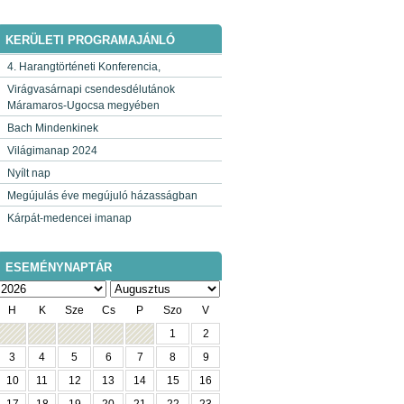
KERÜLETI PROGRAMAJÁNLÓ
4. Harangtörténeti Konferencia,
Virágvasárnapi csendesdélutánok
Máramaros-Ugocsa megyében
Bach Mindenkinek
Világimanap 2024
Nyílt nap
Megújulás éve megújuló házasságban
Kárpát-medencei imanap
ESEMÉNYNAPTÁR
H
K
Sze
Cs
P
Szo
V
1
2
3
4
5
6
7
8
9
10
11
12
13
14
15
16