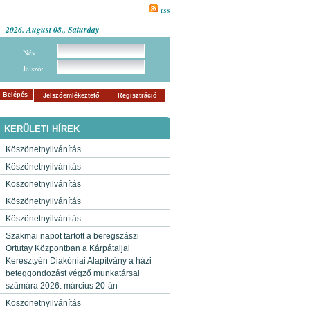
rss
2026. August 08., Saturday
Név:
Jelszó:
Belépés
Jelszóemlékeztető
Regisztráció
KERÜLETI HÍREK
Köszönetnyilvánítás
Köszönetnyilvánítás
Köszönetnyilvánítás
Köszönetnyilvánítás
Köszönetnyilvánítás
Szakmai napot tartott a beregszászi
Ortutay Központban a Kárpátaljai
Keresztyén Diakóniai Alapítvány a házi
beteggondozást végző munkatársai
számára 2026. március 20-án
Köszönetnyilvánítás