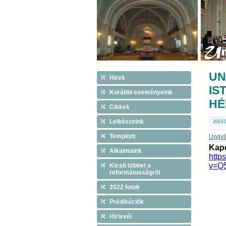
UN
Hirek
IS
Korábbi eseményeink
HÉ
Cikkek
Lelkészeink
2023-
Templom
Ungvár
Kapc
Alkalmaink
http
v=Q
Kicsit többet a
reformátusságrõl
2022 fotok
Prédikációk
Hirlevél