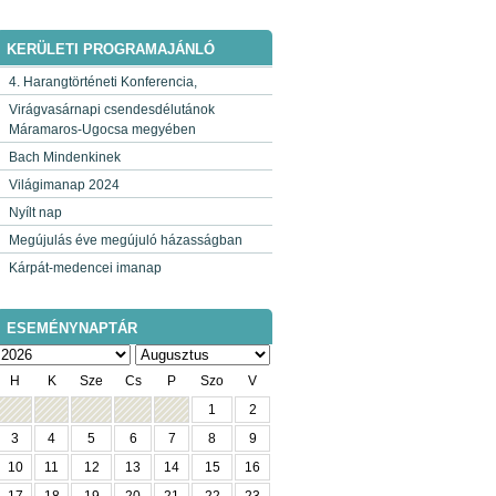
KERÜLETI PROGRAMAJÁNLÓ
4. Harangtörténeti Konferencia,
Virágvasárnapi csendesdélutánok
Máramaros-Ugocsa megyében
Bach Mindenkinek
Világimanap 2024
Nyílt nap
Megújulás éve megújuló házasságban
Kárpát-medencei imanap
ESEMÉNYNAPTÁR
H
K
Sze
Cs
P
Szo
V
1
2
3
4
5
6
7
8
9
10
11
12
13
14
15
16