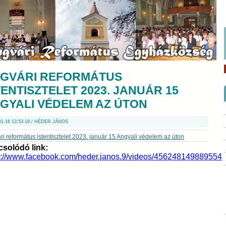
GVÁRI REFORMÁTUS
TENTISZTELET 2023. JANUÁR 15
GYALI VÉDELEM AZ ÚTON
01-16 13:53:19 / HÉDER JÁNOS
i református istentisztelet 2023. január 15 Angyali védelem az úton
solódó link:
s://www.facebook.com/heder.janos.9/videos/456248149889554