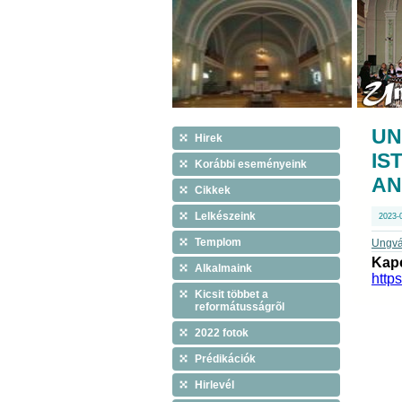
UN
Hirek
IS
Korábbi eseményeink
AN
Cikkek
Lelkészeink
2023-
Templom
Ungvár
Kapc
Alkalmaink
http
Kicsit többet a
reformátusságrõl
2022 fotok
Prédikációk
Hirlevél