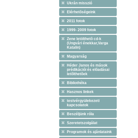
Ukrán misszió
Elérhetõségeink
2011 fotok
1999- 2009 fotok
Zene letölthetõ cd-k
(Ungvári énekkar,Varga
Katalin)
Magyarság
Héder Janos és mások
prédikációi és elõadásai
letõlthetõek
Bibliothéka
Hasznos linkek
testvérgyülekezeti
kapcsolatok
Beszéljünk róla
Szeretetszolgálat
Programok és ajánlataink