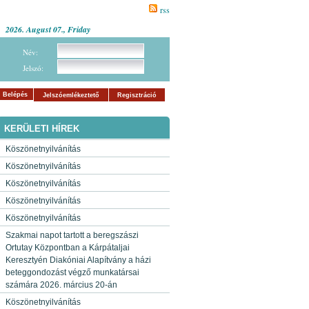
rss
2026. August 07., Friday
Név:
Jelszó:
Belépés
Jelszóemlékeztető
Regisztráció
KERÜLETI HÍREK
Köszönetnyilvánítás
Köszönetnyilvánítás
Köszönetnyilvánítás
Köszönetnyilvánítás
Köszönetnyilvánítás
Szakmai napot tartott a beregszászi
Ortutay Központban a Kárpátaljai
Keresztyén Diakóniai Alapítvány a házi
beteggondozást végző munkatársai
számára 2026. március 20-án
Köszönetnyilvánítás