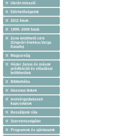
Ukrán misszió
Elérhetõségeink
2011 fotok
1999- 2009 fotok
Zene letölthetõ cd-k
(Ungvári énekkar,Varga
Katalin)
Magyarság
Héder Janos és mások
prédikációi és elõadásai
letõlthetõek
Bibliothéka
Hasznos linkek
testvérgyülekezeti
kapcsolatok
Beszéljünk róla
Szeretetszolgálat
Programok és ajánlataink