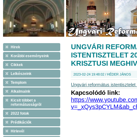
UNGVÁRI REFORM
Hirek
ISTENTISZTELET 2
Korábbi eseményeink
KRISZTUSI MEGHI
Cikkek
Lelkészeink
2023-02-24 19:48:02 / HÉDER JÁNOS
Templom
Ungvári református istentisztele
Alkalmaink
Kapcsolódó link:
https://www.youtube.co
Kicsit többet a
reformátusságrõl
v=_xQys3pCYLM&ab_c
2022 fotok
Prédikációk
Hirlevél