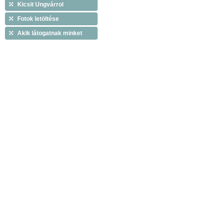
Kicsit Ungvárrol
Fotok letöltése
Akik látogatnak minket
Copyright © 2009 Tiszáninneni Református Egy