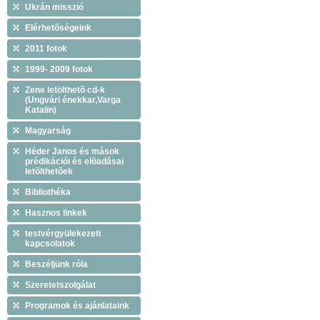
Ukrán misszió
Elérhetõségeink
2011 fotok
1999- 2009 fotok
Zene letölthetõ cd-k
(Ungvári énekkar,Varga
Katalin)
Magyarság
Héder Janos és mások
prédikációi és elõadásai
letõlthetõek
Bibliothéka
Hasznos linkek
testvérgyülekezeti
kapcsolatok
Beszéljünk róla
Szeretetszolgálat
Programok és ajánlataink