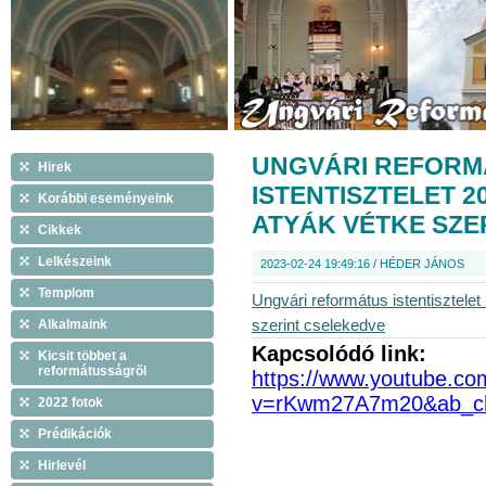
UNGVÁRI REFORM
Hirek
ISTENTISZTELET 2
Korábbi eseményeink
ATYÁK VÉTKE SZE
Cikkek
Lelkészeink
2023-02-24 19:49:16 / HÉDER JÁNOS
Templom
Ungvári református istentisztelet
Alkalmaink
szerint cselekedve
Kapcsolódó link:
Kicsit többet a
reformátusságrõl
https://www.youtube.co
v=rKwm27A7m20&ab_c
2022 fotok
Prédikációk
Hirlevél