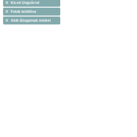
Kicsit Ungvárrol
Fotok letöltése
Akik látogatnak minket
Copyright © 2009 Tiszáninneni Református Egy