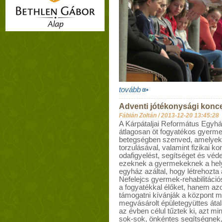
tovább
Adventi jótékonysági konc
Fábián Zoltán /
2013-12-20 13:45:28
A Kárpátaljai Református Egyh
átlagosan öt fogyatékos gyermek
betegségben szenved, amelyek 
torzulásával, valamint fizikai k
odafigyelést, segítséget és véd
ezeknek a gyermekeknek a helyz
egyház azáltal, hogy létrehozta
Nefelejcs gyermek-rehabilitác
a fogyatékkal élőket, hanem azok
támogatni kívánják a központ mű
megvásárolt épületegyüttes átal
az évben célul tűztek ki, azt mi
sok-sok, önkéntes segítségnek,