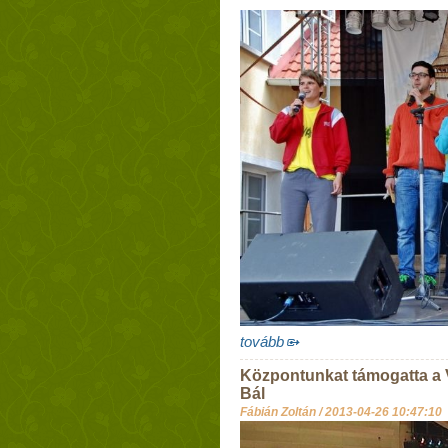
tovább
Központunkat támogatta a 
Bál
Fábián Zoltán /
2013-04-26 10:47:10