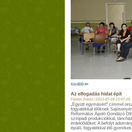
tovább
Az elfogadás hidat épít
Fábián Zoltán /
2013-07-08 23:57:28
„Együtt egymásért” címmel orsz
fogyatékkal élőknek Sajósenyé
Református Ápoló-Gondázó Ott
színpadi produkciókkal, táncház
érdeklődőket. A befolyt adomán
épülő, fogyatékkal élő gyerekek