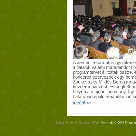
A derceni református gyülekezet 
a fiatalok valami maradandót h
programtervet állítottak össze, 
koncertet szerveznek egy nemes 
Zsukovszky Miklós Bereg megye
kezdeményezést, és segített meg
helyen a majdani adomány. Így 
határában épülő rehabilitációs k
tovább
Látogatók ma: 6, összesen: 33746 |
Copyright © 2009 Tiszáninn