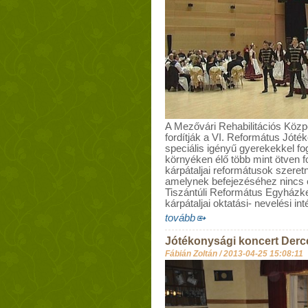
A Mezővári Rehabilitációs Közp
fordítják a VI. Református Jóték
speciális igényű gyerekekkel fog
környéken élő több mint ötven f
kárpátaljai reformátusok szeret
amelynek befejezéséhez nincs e
Tiszántúli Református Egyházke
kárpátaljai oktatási- nevelési in
tovább
Jótékonysági koncert Der
Fábián Zoltán /
2013-04-25 15:08:11