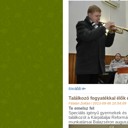
tovább
Találkozó fogyatékkal élők
Fábián Zoltán /
2013-09-06 10:54:09
Te emelsz fel
Speciális igényű gyermekek és
találkozót a Kárpátaljai Refor
munkatársai Balazséron auguszt