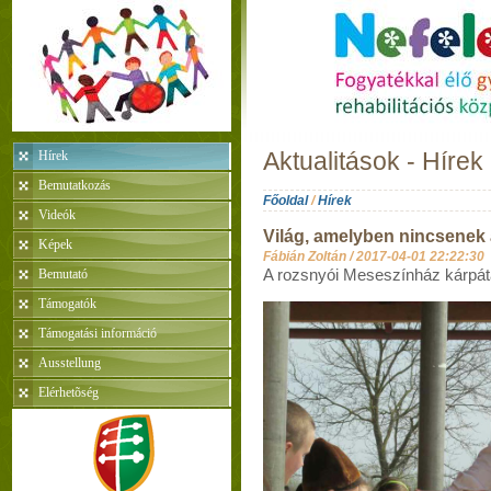
Hírek
Aktualitások - Hírek
Bemutatkozás
Főoldal
/
Hírek
Videók
Világ, amelyben nincsenek
Képek
Fábián Zoltán /
2017-04-01 22:22:30
Bemutató
A rozsnyói Meseszínház kárpátal
Támogatók
Támogatási információ
Ausstellung
Elérhetõség