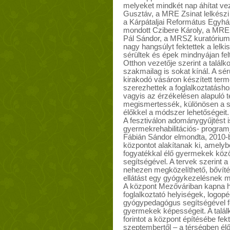
melyeket mindkét nap áhítat vez
Gusztáv, a MRE Zsinat lelkész
a Kárpátaljai Református Egyhá
mondott Czibere Károly, a MRE S
Pál Sándor, a MRSZ kuratóriumi
nagy hangsúlyt fektettek a lelki
sérültek és épek mindnyájan fel
Otthon vezetője szerint a talá
szakmailag is sokat kínál. A sérü
kirakodó vásáron készített term
szerezhettek a foglalkoztatáshoz
vagyis az érzékelésen alapuló t
megismertessék, különösen a s
élőkkel a módszer lehetőségeit.
A fesztiválon adománygyűjtést 
gyermekrehabilitációs- program
Fábián Sándor elmondta, 2010-b
központot alakítanak ki, amelyb
fogyatékkal élő gyermekek közö
segítségével. A tervek szerint 
nehezen megközelíthető, bővíté
ellátást egy gyógykezelésnek m
A központ Mezőváriban kapna h
foglalkoztató helyiségek, logo
gyógypedagógus segítségével fe
gyermekek képességeit. A találk
forintot a központ építésébe fek
szeptembertől – a térségben él