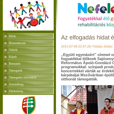
Hírek
Az elfogadás hidat é
Bemutatkozás
2013-07-08 23:57:28 / Fábián Zoltán
Videók
„Együtt egymásért” címmel or
Képek
fogyatékkal élőknek Sajósen
Református Ápoló-Gondázó O
Bemutató
programokkal: színpadi produ
Támogatók
koncertekkel várták az érdekl
kárpátaljai Mezőváriban épülő
Támogatási információ
otthonát támogatták.
Ausstellung
Elérhetõség