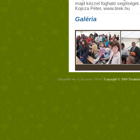
majd kézzel fogható segítséget.
Kojsza Péter, www.tirek.hu
Galéria
Látogatók ma: 4, összesen: 33744 |
Copyright © 2009 Tiszáninn