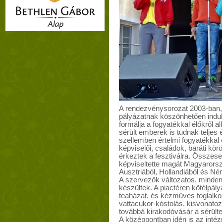
A rendezvénysorozat 2003-ban,
pályázatnak köszönhetően indul
formálja a fogyatékkal élőkről a
sérült emberek is tudnak teljes é
szellemben értelmi fogyatékkal 
képviselői, családok, baráti kö
érkeztek a fesztiválra. Összes
képviseltette magát Magyarorszá
Ausztriából, Hollandiából és N
A szervezők változatos, minde
készültek. A piactéren kötélpály
teaházat, és kézműves foglalkoz
vattacukor-kóstolás, kisvonatozá
továbbá kirakodóvásár a sérültek
A középpontban idén is az inté