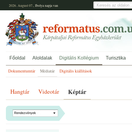
2026. August 07.,
Ibolya
napja van
Főoldal
Aloldalak
Digitális Kollégium
Turisztika
Dokumentumtár
Médiatár
Digitális kiállítások
Hangtár
Videotár
Képtár