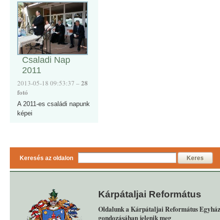
Csaladi Nap
2011
28
2013-05-18 09:53:37 –
fotó
A 2011-es családi napunk
képei
Keresés az oldalon
Keres
Kárpátaljai Református
Oldalunk a Kárpátaljai Református Egyház
gondozásában jelenik meg