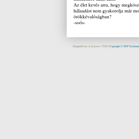
Az élet kevés arra, hogy megköszö
hálaadást nem gyakorolja már mo
örökkévalóságban?
-soós-
Látogatók ma: 4, összesen: 73241 |
Copyright © 2009 Tiszáninne