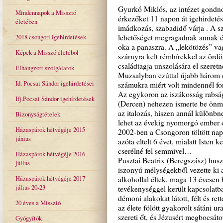
Gyurkó Miklós, az intézet gondn
Mindennapok a Misszió
érkezőket 11 napon át igehirdeté
életében
imádkozás, szabadidő várja . A s
2018 csongori igehirdetések
lehetőséget megragadnak annak é
oka a panaszra. A „lekötözés” v
Képek a Misszó életébõl
szárnyra kelt rémhírekkel az ördö
családtagja unszolására el szeret
Elhangzott szolgálatok
Muzsalyban ezúttal újabb három e
Id. Pocsai Sándor igehirdetései
számukra miért volt mindennél fo
Az egykoron az iszákosság rabságá
Ifj.Pocsai Sándor igehírdetések
(Dercen) nehezen ismerte be önm
az italozás, hiszen annál különbn
Bizonyságtételek
lehet az évekig nyomorgó ember 
Házaspárok hétvégéje 2015
2002-ben a Csongoron töltött napo
június
azóta eltelt 6 évet, mialatt Isten
cserélné fel semmivel…
Házaspárok hétvégéje 2016
Pusztai Beatrix (Beregszász) hus
július
iszonyú mélységekből vezette ki az
Házaspárok hétvégéje 2017
alkohollal éltek, maga 13 évesen
július 20-23
tevékenységgel került kapcsolat
démoni alakokat látott, félt és r
20 éves a Misszió
az élete fölött gyakorolt sátáni u
szereti őt, és Jézusért megbocsát
Gyógyítók