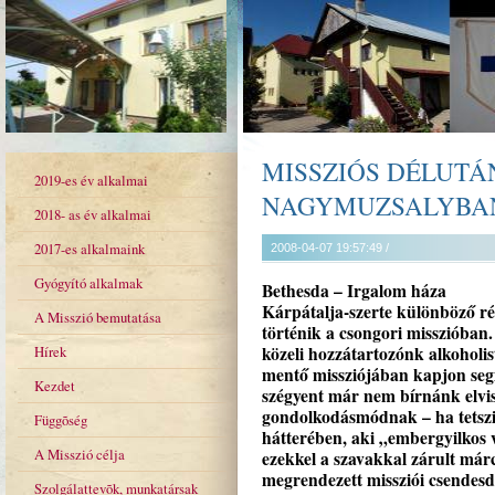
MISSZIÓS DÉLUTÁ
2019-es év alkalmai
NAGYMUZSALYBA
2018- as év alkalmai
2017-es alkalmaink
2008-04-07 19:57:49 /
Gyógyító alkalmak
Bethesda – Irgalom háza
Kárpátalja-szerte különböző ré
A Misszió bemutatása
történik a csongori misszióban
Hírek
közeli hozzátartozónk alkoholis
mentő missziójában kapjon segí
Kezdet
szégyent már nem bírnánk elvis
gondolkodásmódnak – ha tetszik
Függõség
hátterében, aki „embergyilkos v
A Misszió célja
ezekkel a szavakkal zárult má
megrendezett missziói csendesd
Szolgálattevõk, munkatársak