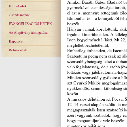
Amikor Baráth Gábor (Badaló) bi
Hitmélyítõk
gyermekével csendességet tartott,
el azt is, mennyire rettegtünk tőle
Csendesnapok
Elmondta, és – a könnyekből ítélv
beszélt.
EVANGÉLIZÁCIÓS HETEK
Hányan vannak körülöttünk, akik
Az Alapítvány támogatása
irgalma kimeríthetetlen. A felléle
Isten kegyelmének? (lásd. Mt 22,
Kapcsolat
megfellebbezhetetlenül.
Rólunk írták
Emberileg érthetetlen, de Istenné
Szabadulni pedig nem csak az alk
szenvedélybetegség lehet a dohán
való foglalatosság, de a szebb j
lottózás vagy játékautomata-hajsz
Minden szenvedély gyökere a bűn 
azt Gyurkó Miklós megfogalmazta
nyakkendős, semmi különbség sin
között.
A missziós délutánon id. Pocsai S
12–14 versei alapján szólította m
megtapasztalták Isten szabadító k
azért vagyunk szabadok, hogy eze
hogy megtanuljunk vele beszélni, 
mindenkor hálát adni.