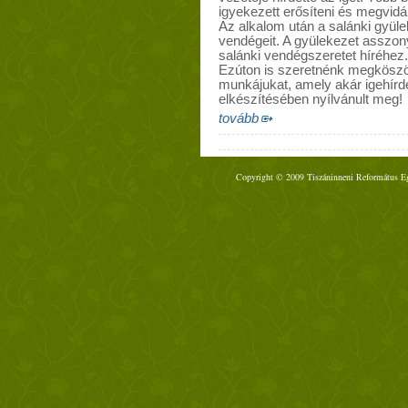
igyekezett erősíteni és megvidá
Az alkalom után a salánki gyüle
vendégeit. A gyülekezet asszony
salánki vendégszeretet híréhez.
Ezúton is szeretnénk megköszön
munkájukat, amely akár igehírd
elkészítésében nyílvánult meg!
tovább
Copyright © 2009 Tiszáninneni Református Egy