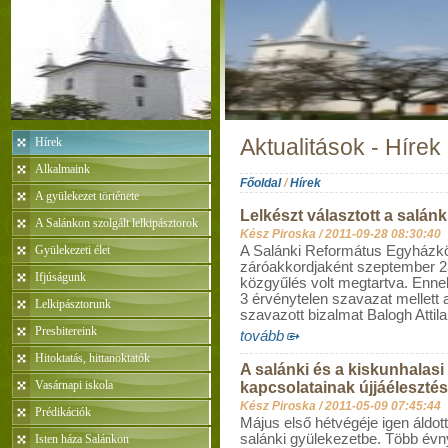
Hírek
Aktualitások - Hírek
Alkalmaink
Főoldal
/
Hírek
A gyülekezet története
Lelkészt választott a salánk
A Salánkon szolgált lelkipásztorok
Kész Piroska /
2011-09-28 08:30:40
Gyülekezeti élet
A Salánki Református Egyházközs
záróakkordjaként szeptember 25
Ifjúságunk
közgyűlés volt megtartva. Enn
3 érvénytelen szavazat mellett 
Lelkipásztorunk
szavazott bizalmat Balogh Attila,
Presbitereink
tovább
Hitoktatás, hittanoktatók
A salánki és a kiskunhalasi
Vasárnapi iskola
kapcsolatainak újjáéleszté
Kész Piroska /
2011-05-09 07:45:44
Prédikációk
Május első hétvégéje igen áldot
salánki gyülekezetbe. Több évnyi
Isten háza Salánkon