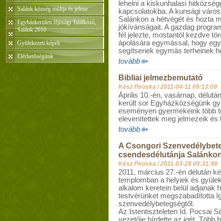
lehelni a kiskunhalasi hitközsé
Salánk község múltja és jelene
kapcsolatokba. A kunsági városbó
Salánkon a hétvégét és hozta 
Egyházkerületi Ifjúsági Találkozó,
jókívánságait. A gazdag program
Salánk 2010
fél jelezte, mostantól kezdve tö
ápolására egymással, hogy egy
Gyülekezeti képek
segítsenek egymás terheinek h
Elérhetõségünk
tovább
Bibliai jelmezbemutató
Kész Piroska /
2011-04-11 09:13:09
Április 10.-én, vasárnap, délutá
került sor Egyházközségünk gy
eseményen gyermekeink több tu
elevenítettek meg jelmezeik és 
tovább
A Csongori Szenvedélybete
csendesdélutánja Salánko
Kész Piroska /
2011-03-28 09:31:48
2011. március 27.-én délután ké
templomban a helyiek és gyülek
alkalom keretein belül adjanak 
testvérünket megszabadította I
szenvedélybetegségtől.
Az Istentiszteleten Id. Pocsai S
vezetője hírdette az igét. Több 