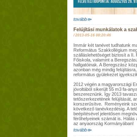
tovább
Felújítási munkálatok a sz
/
2013-05-16 08:20:46
Immár két tanévet tudhatunk m
Református Szakkollégium megn
szálláslehetőséget biztosít a II
Főiskola, valamint a Beregszás
hallgatóinak. A Beregszász köz
azonban még mindig felújításra, 
református gyülekezet igyekszi
2012 végén a magyarországi Em
jóvoltából sikerült 55 m3 fa-any
beszereznünk. Így 2013 tavaszá
tetőszerkezetének felújítását, a
korszerűsítve. Reményeink szer
következő tanévkezdésig. A tetős
beépítésével jelentősen megnöv
férőhelyeinek számát is. Hálás 
az anyaország Kormányában!
tovább