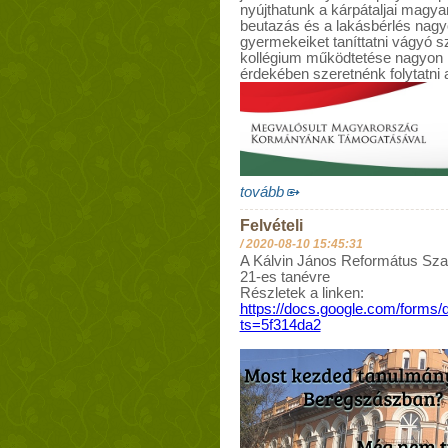
nyújthatunk a kárpátaljai magyar
beutazás és a lakásbérlés nagy
gyermekeiket taníttatni vágyó 
kollégium működtetése nagyon
érdekében szeretnénk folytatni 
tovább
Felvételi
/
2020-08-10 15:45:31
A Kálvin János Református Szakk
21-es tanévre
Részletek a linken:
https://docs.google.com/fo
ts=5f314da2