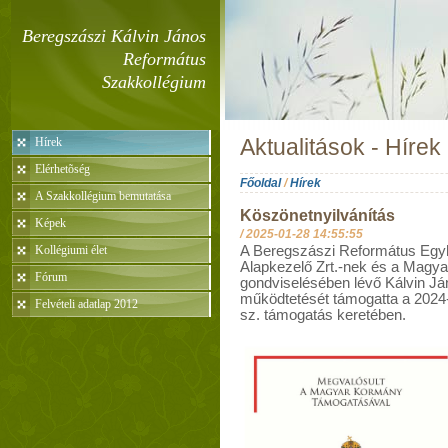
Beregszászi Kálvin János
Református
Szakkollégium
Hírek
Aktualitások - Hírek
Elérhetõség
Főoldal
/
Hírek
A Szakkollégium bemutatása
Köszönetnyilvánítás
Képek
/
2025-01-28 14:55:55
Kollégiumi élet
A Beregszászi Református Egy
Alapkezelő Zrt.-nek és a Magy
Fórum
gondviselésében lévő Kálvin J
működtetését támogatta a 2024-
Felvételi adatlap 2012
sz. támogatás keretében.