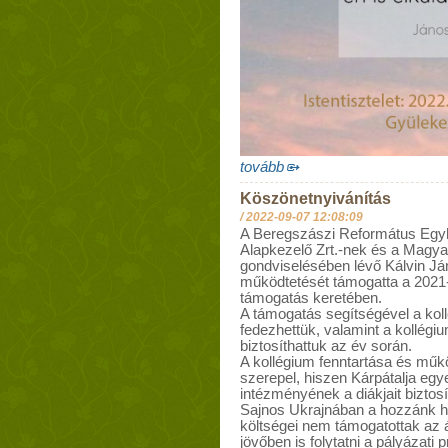
tovább
Köszönetnyivánítás
/
2022-09-07 12:08:09
A Beregszászi Református Egy
Alapkezelő Zrt.-nek és a Magy
gondviselésében lévő Kálvin J
működtetését támogatta a 2021-
támogatás keretében.
A támogatás segítségével a kol
fedezhettük, valamint a kollég
biztosíthattuk az év során.
A kollégium fenntartása és műk
szerepel, hiszen Kárpátalja egy
intézményének a diákjait biztosí
Sajnos Ukrajnában a hozzánk 
költségei nem támogatottak az á
jövőben is folytatni a pályázati 