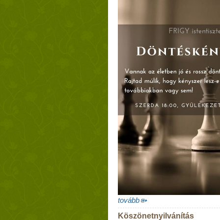
tovább
Köszönetnyilvánítás