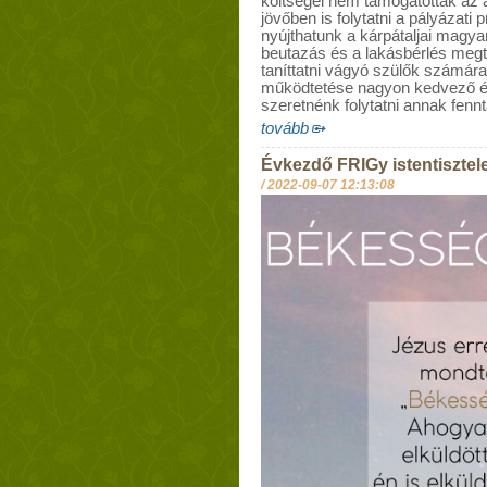
költségei nem támogatottak az á
jövőben is folytatni a pályázati 
nyújthatunk a kárpátaljai magyar
beutazás és a lakásbérlés megt
taníttatni vágyó szülők számára
működtetése nagyon kedvező é
szeretnénk folytatni annak fennt
tovább
Évkezdő FRIGy istentisztele
/
2022-09-07 12:13:08