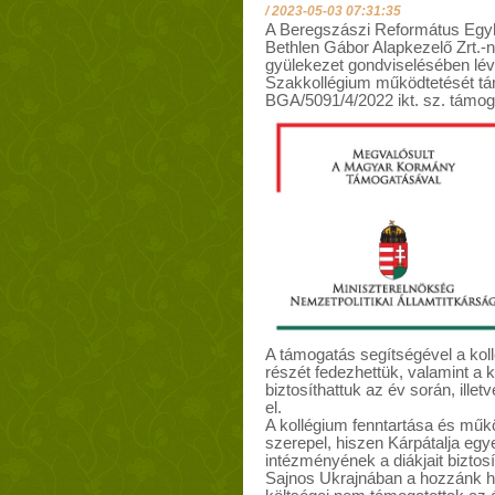
/
2023-05-03 07:31:35
A Beregszászi Református Egyh
Bethlen Gábor Alapkezelő Zrt.
gyülekezet gondviselésében lé
Szakkollégium működtetését tá
BGA/5091/4/2022 ikt. sz. támog
A támogatás segítségével a ko
részét fedezhettük, valamint a
biztosíthattuk az év során, illet
el.
A kollégium fenntartása és műk
szerepel, hiszen Kárpátalja egy
intézményének a diákjait biztosí
Sajnos Ukrajnában a hozzánk 