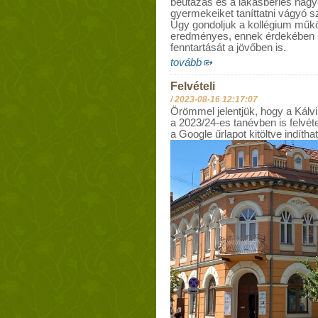
beutazás és a lakásbérlés nagy
gyermekeiket taníttatni vágyó 
Úgy gondoljuk a kollégium műk
eredményes, ennek érdekében s
fenntartását a jövőben is.
tovább
Felvételi
/
2023-08-16 12:17:07
Örömmel jelentjük, hogy a Kál
a 2023/24-es tanévben is felvételt
a Google űrlapot kitöltve indíthat