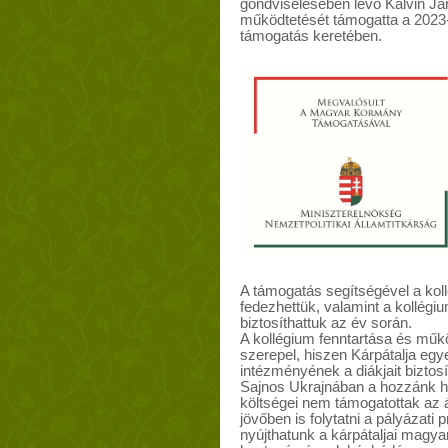
gondviselésében lévő Kálvin J
működtetését támogatta a 2023-
támogatás keretében.
A támogatás segítségével a kol
fedezhettük, valamint a kollég
biztosíthattuk az év során.
A kollégium fenntartása és műk
szerepel, hiszen Kárpátalja egy
intézményének a diákjait biztosí
Sajnos Ukrajnában a hozzánk 
költségei nem támogatottak az á
jövőben is folytatni a pályázati 
nyújthatunk a kárpátaljai magyar