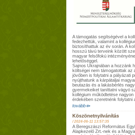
A támogatás segítségével a kol
fedezhettük, valamint a kollég
biztosíthattuk az év során. A k
hosszú távú terveink között sze
magyar felsőfokú intézményének a
lehetőséggel.
Sajnos Ukrajnában a hozzánk 
költségei nem támogatottak az á
jövőben is folytatni a pályázati 
nyújthatunk a kárpátaljai magyar
beutazás és a lakásbérlés nagy
gyermekeiket taníttatni vágyó 
kollégium működtetése nagyon
érdekében szeretnénk folytatni 
tovább
Köszönetnyilvánítás
/
2024-06-11 13:57:35
A Beregszászi Református Egy
Alapkezelő Zrt.-nek és a Magy