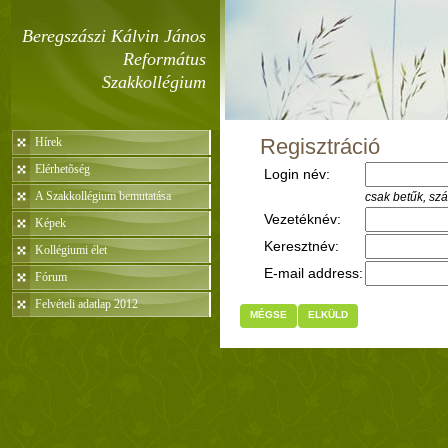
Beregszászi Kálvin János
Református
Szakkollégium
Regisztráció
Hírek
Elérhetõség
Login név:
A Szakkollégium bemutatása
csak betűk, sz
Vezetéknév:
Képek
Keresztnév:
Kollégiumi élet
E-mail address:
Fórum
Felvételi adatlap 2012
MÉGSE
ELKÜLD