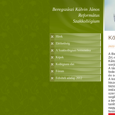
Beregszászi Kálvin János
Református
Szakkollégium
Kö
Hírek
Elérhetõség
2022-
A Szakkollégium bemutatása
A Be
Képek
Zrt.
Kálv
Kollégiumi élet
sorá
A tá
Fórum
fede
év s
Felvételi adatlap 2012
A ko
hisz
bizt
inté
szer
segí
a be
taní
nagy
fenn