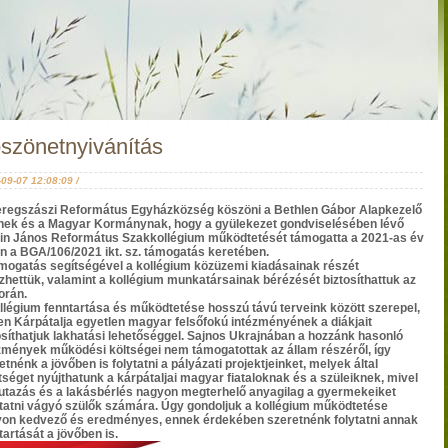
szönetnyivánítás
09-07 12:08:09 /
regszászi Református Egyházközség köszöni a Bethlen Gábor Alapkezelő
-nek és a Magyar Kormánynak, hogy a gyülekezet gondviselésében lévő
in János Református Szakkollégium működtetését támogatta a 2021-as év
n a BGA/106/2021 ikt. sz. támogatás keretében.
mogatás segítségével a kollégium közüzemi kiadásainak részét
zhettük, valamint a kollégium munkatársainak bérézését biztosíthattuk az
orán.
llégium fenntartása és működtetése hosszú távú terveink között szerepel,
en Kárpátalja egyetlen magyar felsőfokú intézményének a diákjait
osíthatjuk lakhatási lehetőséggel. Sajnos Ukrajnában a hozzánk hasonló
zmények működési költségei nem támogatottak az állam részéről, így
etnénk a jövőben is folytatni a pályázati projektjeinket, melyek által
tséget nyújthatunk a kárpátaljai magyar fiataloknak és a szüleiknek, mivel
utazás és a lakásbérlés nagyon megterhelő anyagilag a gyermekeiket
ttatni vágyó szülők számára. Úgy gondoljuk a kollégium működtetése
on kedvező és eredményes, ennek érdekében szeretnénk folytatni annak
tartását a jövőben is.