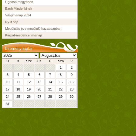
Ugocsa megyében
Bach Mindenkinek
Világimanap 2024
Nyílt nap
Megújulás éve megújuló házasságban
Kárpát-medencei imanap
Eseménynaptár
H
K
Sze
Cs
P
Szo
V
1
2
3
4
5
6
7
8
9
10
11
12
13
14
15
16
17
18
19
20
21
22
23
24
25
26
27
28
29
30
31