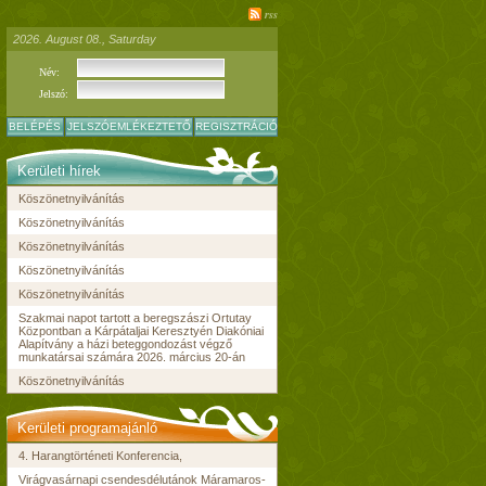
rss
2026. August 08., Saturday
Név:
Jelszó:
BELÉPÉS
JELSZÓEMLÉKEZTETŐ
REGISZTRÁCIÓ
Kerületi hírek
Köszönetnyilvánítás
Köszönetnyilvánítás
Köszönetnyilvánítás
Köszönetnyilvánítás
Köszönetnyilvánítás
Szakmai napot tartott a beregszászi Ortutay
Központban a Kárpátaljai Keresztyén Diakóniai
Alapítvány a házi beteggondozást végző
munkatársai számára 2026. március 20-án
Köszönetnyilvánítás
Kerületi programajánló
4. Harangtörténeti Konferencia,
Virágvasárnapi csendesdélutánok Máramaros-