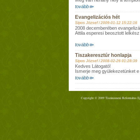
Még van néhány hely a templomb
tovább
Evangelizációs hét
Sipos József /
2009-01-12 15:22:16
2008 decemberében evangelizáci
Attila esperesi beosztott lelkész
tovább
Tiszakeresztúr honlapja
Sipos József /
2008-02-26 01:28:39
Kedves Látogató!
Ismerje meg gyülekezetünket e 
tovább
Copyright © 2009 Tiszáninneni Református Egy