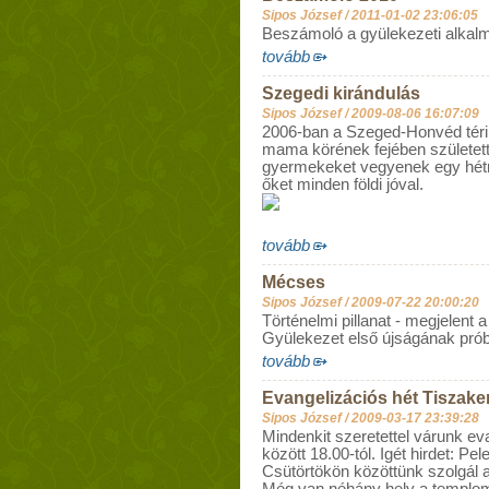
Sipos József /
2011-01-02 23:06:05
Beszámoló a gyülekezeti alkal
tovább
Szegedi kirándulás
Sipos József /
2009-08-06 16:07:09
2006-ban a Szeged-Honvéd tér
mama körének fejében született 
gyermekeket vegyenek egy hét
őket minden földi jóval.
tovább
Mécses
Sipos József /
2009-07-22 20:00:20
Történelmi pillanat - megjelent
Gyülekezet első újságának p
tovább
Evangelizációs hét Tiszake
Sipos József /
2009-03-17 23:39:28
Mindenkit szeretettel várunk e
között 18.00-tól. Igét hirdet: Pel
Csütörtökön közöttünk szolgál a