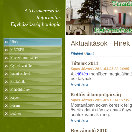
A Tiszakeresztúri
Református
Egyházközség honlapja
Hírek
Aktualitások - Hírek
MÉCSES
Főoldal
/
Hírek
Missziói munkaterv
Tételek 2011
Gyülekezeti élet
Sipos József /
2011-03-05 23:24:05
Istentiszteletek
A
letöltés
menüben megtalálhatóa
osztálynak
Bibliaórák
tovább
Mérföldkövek
Kettős állampolgárság
Képek
Sipos József /
2011-01-15 14:37:35
Mostanában sokan keresik fel g
Fórum
őseik adatai után az anyakönyvi 
Letöltés
adatok vannak meg:
tovább
Beszámoló 2010