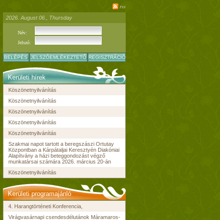
rss
2026. August 06., Thursday
Név:
Jelszó:
BELÉPÉS
JELSZÓEMLÉKEZTETŐ
REGISZTRÁCIÓ
Kerületi hírek
Köszönetnyilvánítás
Köszönetnyilvánítás
Köszönetnyilvánítás
Köszönetnyilvánítás
Köszönetnyilvánítás
Szakmai napot tartott a beregszászi Ortutay
Központban a Kárpátaljai Keresztyén Diakóniai
Alapítvány a házi beteggondozást végző
munkatársai számára 2026. március 20-án
Köszönetnyilvánítás
Kerületi programajánló
4. Harangtörténeti Konferencia,
Virágvasárnapi csendesdélutánok Máramaros-