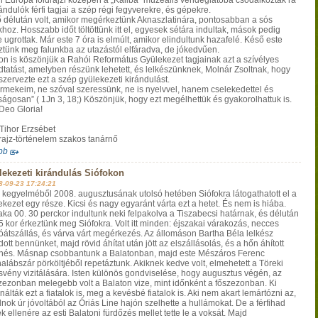
n Európa földrajzi közepén a „Kaliba” múzeális vendéglátóba csodálkoztak rá
ándulók férfi tagjai a szép régi fegyverekre, és gépekre.
 délután volt, amikor megérkeztünk Aknaszlatinára, pontosabban a sós
khoz. Hosszabb időt töltöttünk itt el, egyesek sétára indultak, mások pedig
 ugrottak. Már este 7 óra is elmúlt, amikor elindultunk hazafelé. Késő este
ztünk meg falunkba az utazástól elfáradva, de jókedvűen.
on is köszönjük a Rahói Református Gyülekezet tagjainak azt a szívélyes
dtatást, amelyben részünk lehetett, és lelkészünknek, Molnár Zsoltnak, hogy
zervezte ezt a szép gyülekezeti kirándulást.
rmekeim, ne szóval szeressünk, ne is nyelvvel, hanem cselekedettel és
ságosan” ( 1Jn 3, 18;) Köszönjük, hogy ezt megélhettük és gyakorolhattuk is.
 Deo Gloria!
-Tihor Erzsébet
rajz-történelem szakos tanárnő
bb
ekezeti kirándulás Siófokon
8-09-23 17:24:21
n kegyelméből 2008. augusztusának utolsó hetében Siófokra látogathatott el a
ekezet egy része. Kicsi és nagy egyaránt várta ezt a hetet. És nem is hiába.
aka 00. 30 perckor indultunk neki felpakolva a Tiszabecsi határnak, és délután
5 kor érkeztünk meg Siófokra. Volt itt minden: éjszakai várakozás, necces
óátszállás, és várva várt megérkezés. Az állomáson Bartha Béla lelkész
ott bennünket, majd rövid áhítat után jött az elszállásolás, és a hőn áhított
nés. Másnap csobbantunk a Balatonban, majd este Mészáros Ferenc
alábszár pörköltjéből repetáztunk. Akiknek kedve volt, elmehetett a Töreki
svény vizitálására. Isten különös gondviselése, hogy augusztus végén, az
zezonban melegebb volt a Balaton vize, mint időnként a főszezonban. Ki
álták ezt a fiatalok is, meg a kevésbé fiatalok is. Aki nem akart lemártózni az,
nok úr jóvoltából az Óriás Line hajón szelhette a hullámokat. De a férfihad
 ellenére az esti Balatoni fürdőzés mellet tette le a voksát. Majd