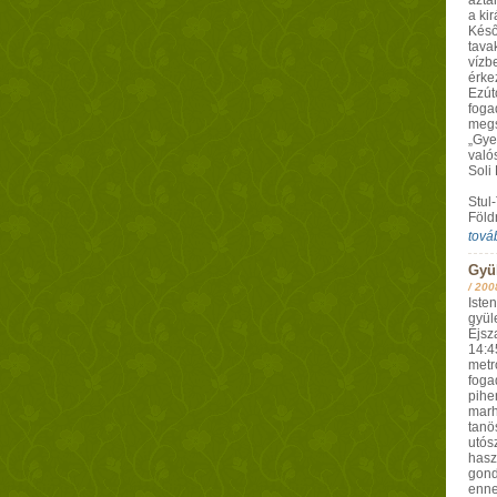
aztá
a kir
Késő
tava
vízbe
érke
Ezút
foga
megs
„Gye
való
Soli
Stul
Föld
tová
Gyül
/
200
Iste
gyül
Éjsz
14:4
metr
fogad
pihe
marh
tanö
utós
haszn
gond
ennek