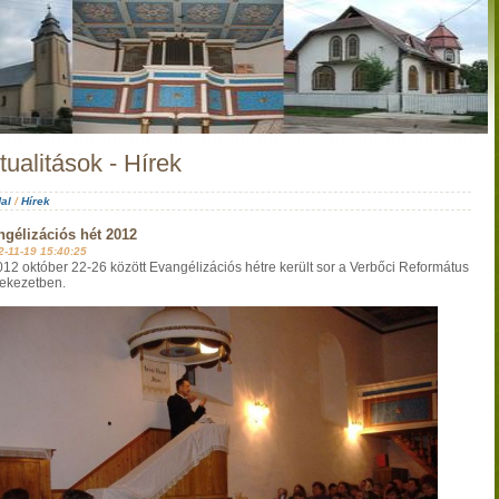
tualitások - Hírek
al
/
Hírek
gélizációs hét 2012
2-11-19 15:40:25
 október 22-26 között Evangélizációs hétre került sor a Verbőci Református
ekezetben.