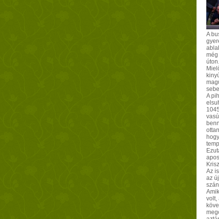
A bu
gyer
abla
még 
úton
Miel
kiny
magu
sebe
A pi
elsu
1045
vasút
benn
otta
hogy
temp
Ezutá
apost
Kris
Az i
az ú
szán
Amik
volt
köve
megc