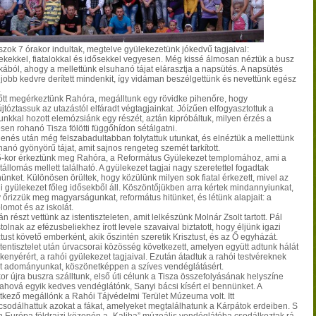
szok 7 órakor indultak, megtelve gyülekezetünk jókedvű tagjaival:
ekekkel, fiatalokkal és idősekkel vegyesen. Még kissé álmosan néztük a busz
kából, ahogy a mellettünk elsuhanó tájat elárasztja a napsütés. A napsütés
jobb kedvre derített mindenkit, így vidáman beszélgettünk és nevettünk egész
.
őtt megérkeztünk Rahóra, megálltunk egy rövidke pihenőre, hogy
újtóztassuk az utazástól elfáradt végtagjainkat. Jóízűen elfogyasztottuk a
nkkal hozott elemózsiánk egy részét, aztán kipróbáltuk, milyen érzés a
sen rohanó Tisza fölötti függőhídon sétálgatni.
henés után még felszabadultabban folytattuk utunkat, és elnéztük a mellettünk
hanó gyönyörű tájat, amit sajnos rengeteg szemét tarkított.
-kor érkeztünk meg Rahóra, a Református Gyülekezet templomához, ami a
állomás mellett található. A gyülekezet tagjai nagy szeretettel fogadtak
ünket. Különösen örültek, hogy közülünk milyen sok fiatal érkezett, mivel az
ni gyülekezet főleg idősekből áll. Köszöntőjükben arra kértek mindannyiunkat,
 őrizzük meg magyarságunkat, református hitünket, és létünk alapjait: a
lomot és az iskolát.
n részt vettünk az istentiszteleten, amit lelkészünk Molnár Zsolt tartott. Pál
olnak az efézusbeliekhez írott levele szavaival biztatott, hogy éljünk igazi
ztust követő emberként, akik őszintén szeretik Krisztust, és az Ő egyházát.
stentisztelet után úrvacsorai közösség következett, amelyen együtt adtunk hálát
jkenyérért, a rahói gyülekezet tagjaival. Ezután átadtuk a rahói testvéreknek
t adományunkat, köszönetképpen a szíves vendéglátásért.
or újra buszra szálltunk, első úti célunk a Tisza összefolyásának helyszíne
, ahová egyik kedves vendéglátónk, Sanyi bácsi kísért el bennünket. A
tkező megállónk a Rahói Tájvédelmi Terület Múzeuma volt. Itt
sodálhattuk azokat a fákat, amelyeket megtalálhatunk a Kárpátok erdeiben. S