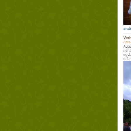
tová
Verb
/
201
Augu
néhá
egyb
refo