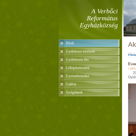
A Verbőci
Református
Egyházközség
Ak
Hírek
Gyülekezet története
Főold
Gyülekezeti élet
Evan
Lelkipásztoraink
/
201
2012
Gyermekmunka
Gyül
Galéria
Szolgálatok