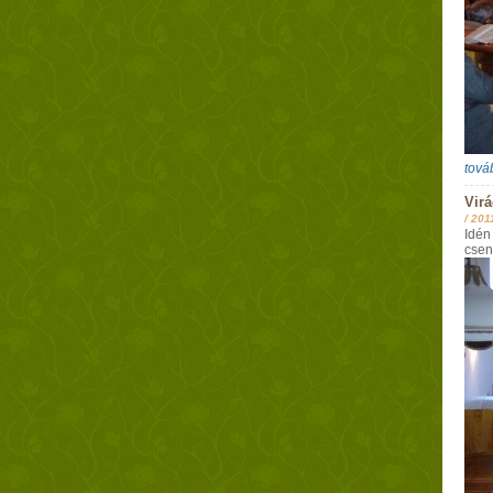
tová
Vir
/
201
Idén
cse