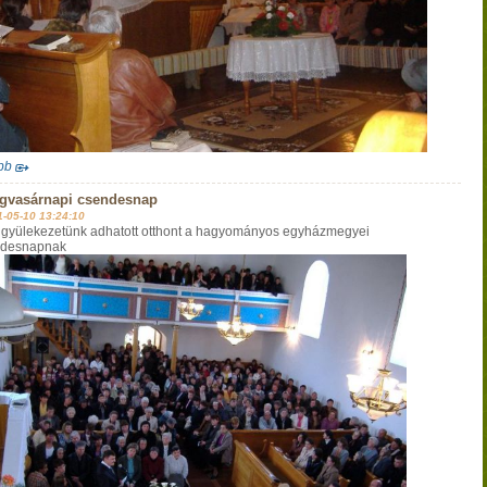
bb
ágvasárnapi csendesnap
1-05-10 13:24:10
 gyülekezetünk adhatott otthont a hagyományos egyházmegyei
ndesnapnak