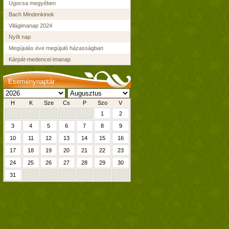
Ugocsa megyében
Bach Mindenkinek
Világimanap 2024
Nyílt nap
Megújulás éve megújuló házasságban
Kárpát-medencei imanap
Eseménynaptár
H
K
Sze
Cs
P
Szo
V
1
2
3
4
5
6
7
8
9
10
11
12
13
14
15
16
17
18
19
20
21
22
23
24
25
26
27
28
29
30
31