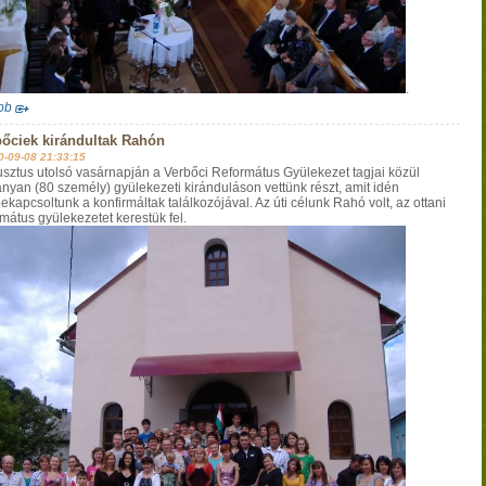
.
bb
őciek kirándultak Rahón
0-09-08 21:33:15
sztus utolsó vasárnapján a Verbőci Református Gyülekezet tagjai közül
nyan (80 személy) gyülekezeti kiránduláson vettünk részt, amit idén
ekapcsoltunk a konfirmáltak találkozójával. Az úti célunk Rahó volt, az ottani
rmátus gyülekezetet kerestük fel.