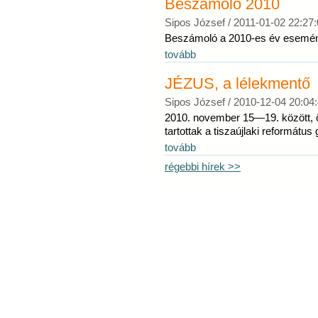
Beszámoló 2010
Sipos József /
2011-01-02 22:27:
Beszámoló a 2010-es év esemény
tovább
JÉZUS, a lélekmentő
Sipos József /
2010-12-04 20:04
2010. november 15—19. között, ö
tartottak a tiszaújlaki református
tovább
régebbi hírek >>
Látogatók ma: 3, összesen: 41260 |
Copyright © 2009 Tiszáninne