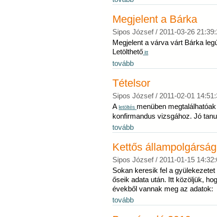
Megjelent a Bárka
Sipos József /
2011-03-26 21:39:
Megjelent a várva várt Bárka le
Letölthető
itt
tovább
Tételsor
Sipos József /
2011-02-01 14:51:
A
menüben megtalálhatóak a
letöltés
konfirmandus vizsgához. Jó tanul
tovább
Kettős állampolgárság
Sipos József /
2011-01-15 14:32:
Sokan keresik fel a gyülekezete
őseik adata után. Itt közöljük, 
évekből vannak meg az adatok:
tovább