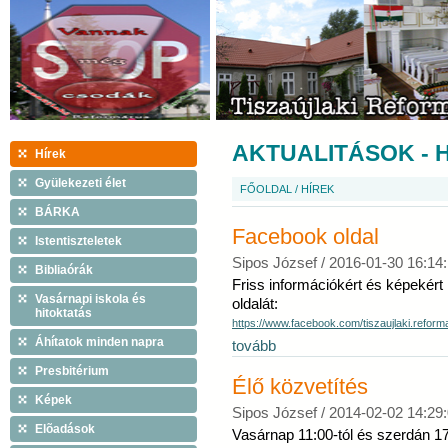
AKTUALITÁSOK - 
Hírek
Gyülekezeti élet
FŐOLDAL
/
HÍREK
BÁRKA
Facebook oldal
Istentiszteletek
Sipos József /
2016-01-30 16:14:
Bibliaórák
Friss információkért és képekért
Vasárnapi iskola és
oldalát:
hitoktatás
https://www.facebook.com/tiszaujlaki.reform
Áhítatok minden napra
tovább
Presbitérium
Élő közvetítés
Képek
Sipos József /
2014-02-02 14:29
Elõadások
Vasárnap 11:00-tól és szerdán 17