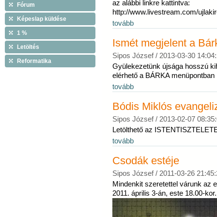
az alábbi linkre kattintva:
Fórum
http://www.livestream.com/ujlaki
Képeslap küldése
tovább
1 %
Ismét megjelent a Bár
Letöltés
Sipos József /
2013-03-30 14:04
Reformatika
Gyülekezetünk újsága hosszú kiha
elérhető a BÁRKA menüpontban
tovább
Bódis Miklós evangeli
Sipos József /
2013-02-07 08:35
Letölthető az ISTENTISZTELET
tovább
Csodák estéje
Sipos József /
2011-03-26 21:45:
Mindenkit szeretettel várunk az 
2011. április 3-án, este 18.00-kor.