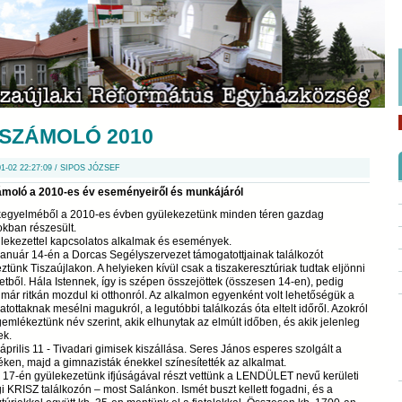
SZÁMOLÓ 2010
01-02 22:27:09 / SIPOS JÓZSEF
moló a 2010-es év eseményeiről és munkájáról
 kegyelméből a 2010-es évben gyülekezetünk minden téren gazdag
kban részesült.
ülekezettel kapcsolatos alkalmak és események.
anuár 14-én a Dorcas Segélyszervezet támogatottjainak találkozót
ztünk Tiszaújlakon. A helyieken kívül csak a tiszakeresztúriak tudtak eljönni
etből. Hála Istennek, így is szépen összejöttek (összesen 14-en), pedig
már ritkán mozdul ki otthonról. Az alkalmon egyenként volt lehetőségük a
tottaknak mesélni magukról, a legutóbbi találkozás óta eltelt időről. Azokról
emlékeztünk név szerint, akik elhunytak az elmúlt időben, és akik jelenleg
ek.
április 11 - Tivadari gimisek kiszállása. Seres János esperes szolgált a
ken, majd a gimnazisták énekkel színesítették az alkalmat.
s 17-én gyülekezetünk ifjúságával részt vettünk a LENDÜLET nevű kerületi
gi KRISZ találkozón – most Salánkon. Ismét buszt kellett fogadni, és a