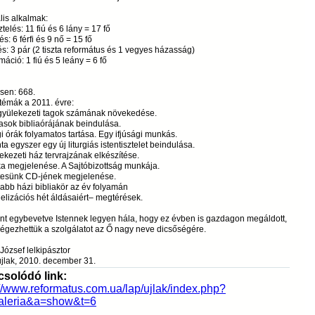
is alkalmak:
telés: 11 fiú és 6 lány = 17 fő
s: 6 férfi és 9 nő = 15 fő
s: 3 pár (2 tiszta református és 1 vegyes házasság)
máció: 1 fiú és 5 leány = 6 fő
sen: 668.
témák a 2011. évre:
 gyülekezeti tagok számának növekedése.
asok bibliaórájának beindulása.
gi órák folyamatos tartása. Egy ifjúsági munkás.
a egyszer egy új liturgiás istentisztelet beindulása.
ekezeti ház tervrajzának elkészítése.
ka megjelenése. A Sajtóbizottság munkája.
tesünk CD-jének megjelenése.
abb házi bibliakör az év folyamán
lizációs hét áldásaiért– megtérések.
nt egybevetve Istennek legyen hála, hogy ez évben is gazdagon megáldott,
végezhettük a szolgálatot az Ő nagy neve dicsőségére.
József lelkipásztor
jlak, 2010. december 31.
solódó link:
://www.reformatus.com.ua/lap/ujlak/index.php?
aleria&a=show&t=6