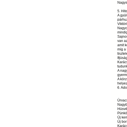
Nagysz
5. Hit
A gyül
párhu
Viktór
Nagyon
mindig
Sajnos
van az
amit k
míg a 
tiszte
Ifjúsá
Karác
tudunk
A nag
gyerme
A körz
helyez
6. Ad
Úrvac
Nagybö
Húsvét
Pünkös
Új ken
Új bor
Karács