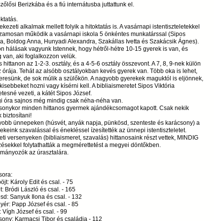
őlősi Berizkába és a fiú internátusba juttattunk el.
oktatás.
ekezeti alkalmak mellett folyik a hitoktatás is. A vasárnapi istentiszteletekkel
zamosan működik a vasárnapi iskola 5 önkéntes munkatárssal (Sipos
ia, Boldog Anna, Hunyadi Alexandra, Szakállas Ivetta és Szakácsik Ágnes).
 hálásak vagyunk Istennek, hogy hétről-hétre 10-15 gyerek is van, és
 van, aki foglalkozzon velük.
 hittanon az 1-2-3. osztály, és a 4-5-6 osztály összevont. A 7, 8, 9-nek külön
 órája. Tehát az alsóbb osztályokban kevés gyerek van. Több oka is lehet,
eresünk, de sok múlik a szülőkön. A nagyobb gyerekek maguktól is eljönnek,
kisebbeket hozni vagy kísérni kell. A bibliaismeretet Sipos Viktória
letesné vezeti, a kátét Sipos József.
gi óra sajnos még mindig csak néha-néha van.
sonykor minden hittanos gyermek ajándékcsomagot kapott. Csak nekik
 biztosítani!
yobb ünnepeken (húsvét, anyák napja, pünkösd, szenteste és karácsony) a
keink szavalással és énekléssel ízesítették az ünnepi istentiszteletet.
eti versenyeken (bibliaismeret, szavalás) hittanosaink részt vettek, MINDIG
ésekkel folytathatták a megmérettetést a megyei döntőkben.
ományozók az úrasztalára.
sora:
jt: Károly Edit és csal. - 75
: Bródi László és csal. - 165
d: Sanyuk Ilona és csal. - 132
yér: Papp József és csal. - 85
: Vígh József és csal. - 99
ony: Karmacsi Tibor és családja - 112