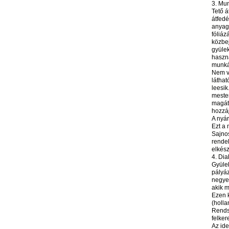
3. Mu
Tető á
átfed
anyago
fóliáz
közbej
gyülek
haszná
munká
Nem v
láthat
leesik
mester
magát
hozzáj
A nyár
Ezt a
Sajnos
rendel
elkész
4. Dia
Gyüle
pályáz
negyed
akik m
Ezen k
(holla
Rends
felker
Az ide