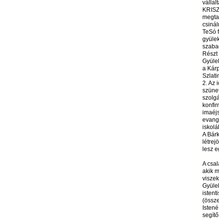
vállal
KRISZ-
megta
csinál
TeSó f
gyülek
szabad
Részt
Gyüle
a Kárp
Szlat
2. Az 
szünet
szolgá
konfir
imaéj
evange
iskolá
A Bárk
létrej
lesz e
A csal
akik m
viszek
Gyülek
istent
(össz
Isten
segítő