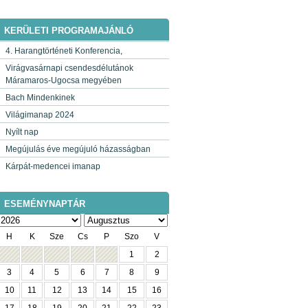
KERÜLETI PROGRAMAJÁNLÓ
4. Harangtörténeti Konferencia,
Virágvasárnapi csendesdélutánok
Máramaros-Ugocsa megyében
Bach Mindenkinek
Világimanap 2024
Nyílt nap
Megújulás éve megújuló házasságban
Kárpát-medencei imanap
ESEMÉNYNAPTÁR
H
K
Sze
Cs
P
Szo
V
1
2
3
4
5
6
7
8
9
10
11
12
13
14
15
16