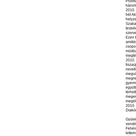
Pozití
három
2010. 
hét Ak
helyze
Szaba
testvé
szerve
Ezen k
amikbe
csopor
módba
megtér
2010. 
tiszaú
nevetl
megvál
megre
gyerme
együtt
térhet
megerő
megélt
2010.
Diakón
Gyülek
vendég
Fehérg
lettem