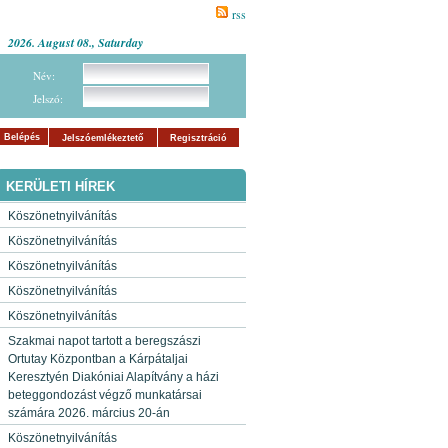
rss
2026. August 08., Saturday
Név:
Jelszó:
Belépés
Jelszóemlékeztető
Regisztráció
KERÜLETI HÍREK
Köszönetnyilvánítás
Köszönetnyilvánítás
Köszönetnyilvánítás
Köszönetnyilvánítás
Köszönetnyilvánítás
Szakmai napot tartott a beregszászi
Ortutay Központban a Kárpátaljai
Keresztyén Diakóniai Alapítvány a házi
beteggondozást végző munkatársai
számára 2026. március 20-án
Köszönetnyilvánítás