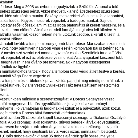
nkálatok
tfedése. Még a 2008-as évben megpályáztuk a Szülőföld Alapnál a tető
éséhez szükséges pénzt. Akkor megvettük a tető átfedéséhez szükséges
t. Idén várt ránk a munka. Bökényi mesterekkel vállaltattuk fel a lebontást,
ást és fedést. Kígyósi mesterek végezték a bádogos munkát. Sajnos
ött egy esős időszak, ami miatt az iroda plafonját is át kellett meszelni, és a
ezeti terem előterét. A tető az eredeti formáját megtartva lett átfedve. A
ltruha vásárnak köszönhetően nem jutottunk csődbe, sikerült kifizetni a
sokat időben.
árhatott tovább a templomtorony-gomb kicserélése. Már szabad szemmel is
ó volt, hogy bármilyen nagyobb vihar esetén komolyabb baj is történhet, ha
. A mester szó szerint ezt mondta: „azt már csak a Szentlélek tartotta!”. Viski
ek végezték el ezt az életveszélyes munkát. Az anyagiakért köszönet több
 megnevezni nem kívánó presbiternek, akik nagyobb összegekkel
árultak az ügyhöz.
i munkálatokhoz tartozik, hogy a templom körül végig át lett festve a kerítés.
 munkát Végh Endre végezte el.
 a templom és területének privatizációs papírjai még mindig nem állnak a
kezésünkre, így a tervezett Gyülekezeti Ház tervrajzát sem lehetett még
íteni.
kónia
kezetünkben működik a szeretetszolgálat. A Dorcas Segélyszervezet
atát megnyerve 14 idős egyedülállónak juttatjuk el az adományt
évente. Folyamatosan új tagoknak készítjük el a pályázatát, azok közül,
egfelelnek a Dorcas által támasztott kritériumoknak.
ívül az idén 25 rászoruló kapott karácsonyi csomagot a Diakóniai Osztálytól
ndiai AK-s csomag), akik rokkantak, súlyos betegek, árvák, egyedülállók.
zeresen hozzájárulunk adományainkkal azoknak a szükségeihez, akik
esnek minket, hogy segítsünk (árvíz, vörös iszap, gimnázium, betegek).
i „Cipős doboz-akciónk” alatt 35 doboz ajándék gyűlt össze, melyet a