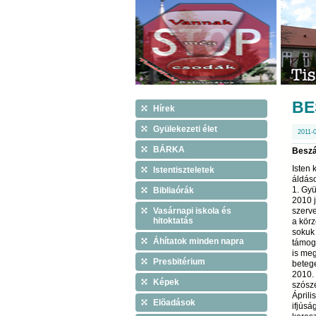
BE
Hírek
Gyülekezeti élet
2011-
BÁRKA
Beszá
Isten
Istentiszteletek
áldáso
1. Gy
Bibliaórák
2010 j
Vasárnapi iskola és
szerve
hitoktatás
a körz
sokuk 
Áhítatok minden napra
támoga
is meg
Presbitérium
beteg
2010. 
Képek
szószé
Áprili
Elõadások
ifjúsá