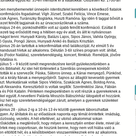
túriakkal együtt kb. 35-en mentünk el a fiatalokkal. Összesen kb. 1700-an
.
ben menybemenetel ünnepén istentisztelet keretében a következő fiatalok
 konfirmációs fogadalmat: Vígh József, Szabó Felícia, Vince Emese,
sik Ágnes, Turánszky Boglárka, Huszti Ramóna. Így idén 6 taggal bővült a
ezet felnőtt tagjainak és az úrvacsorázóknak a száma.
május 24-én, pünkösdhétfőn volt az újabb felnőtt konfirmáció. Ezúttal 8
ezeti tag erősödött meg a hitében egy év alatt, és állt ki nyilvánosan
ságot tenni: Hunyadi Károly, Balázs Lajos, Sipos János, Vahila György,
ó Gyula, Pongó János, Hunyadi Anikó és Balázs Krisztián.
június 26-án tartottuk a lekonfirmáltak első találkozóját. Az elmúlt 5 év
mandusait hívtuk az alkalomra. Délután 3-tól színes program volt: áhítat,
s (Fodor Natália), szeretetvendégség, koncert, filmklub. Reméljük, jövőre
lytatása is.
július 5 – 9 között ismét megrendezésre került gyülekezetünkben a
ós Bibliahét. Az idei hét történeteit a Szentírás ünnepeinek köréből
tották ki a szervezők: Páska, Sátoros ünnep, a Kánai menyegző, Pünkösd,
at a király fiának a menyegzőjéről. Sajnos az átlagtól kevesebb gyermek
észt. Munkatársak voltak Sipos Viktória, Szakácsik Ágnes, Boldog Anna,
i Alexandra. Keresztúrból is voltak segítők: Szentmiklósi Jána, Fábián
ta és Póli Katalin. Pénteken meglepetésben is volt részük a gyerekeknek a
kel együtt. A nevetleni Palánta Missziós Bábszínház látogatott el hozzánk.
sz hét egy szeretetvendégséggel zárult, amelyen a gyerekek szüleikkel
ek részt.
június 28 - július 2-ig a 10 és 13 év közötti gyerekek táborozhattak
gyen. Az áhítatok és az előadások naponta egy témát érintettek: imádság,
közösség, vezetés. A hét elteltével, az utolsó alkalommal sokan
ősködtek a megtérésről, hogy milyen a keresztyén ember élete, mivel jár.
értek meg csoportosan, de hiszünk benne, hogy nem volt hiába való a
n eltöltött hét, és a későbbiekben visszaemlékeznek erre az alkalomra.