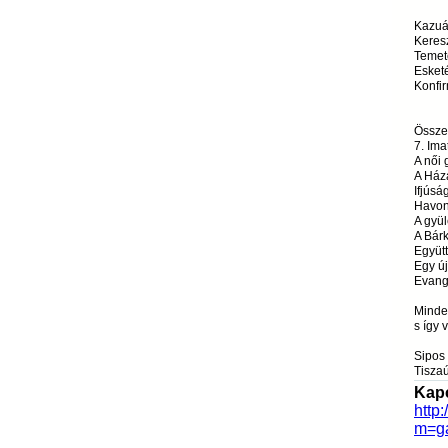
Kazuál
Keresz
Temeté
Esketé
Konfir
Össze
7. Ima
A női
A Ház
Ifjúsá
Havont
A gyül
A Bár
Együt
Egy új
Evange
Minde
s így 
Sipos 
Tiszaú
Kapc
http
m=g