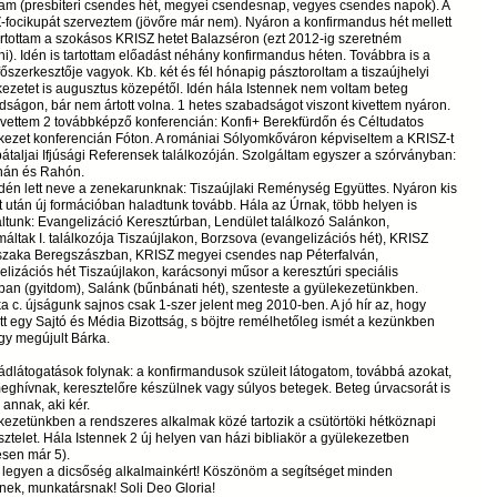
tam (presbiteri csendes hét, megyei csendesnap, vegyes csendes napok). A
focikupát szerveztem (jövőre már nem). Nyáron a konfirmandus hét mellett
rtottam a szokásos KRISZ hetet Balazséron (ezt 2012-ig szeretném
ni). Idén is tartottam előadást néhány konfirmandus héten. Továbbra is a
őszerkesztője vagyok. Kb. két és fél hónapig pásztoroltam a tiszaújhelyi
ezetet is augusztus közepétől. Idén hála Istennek nem voltam beteg
ságon, bár nem ártott volna. 1 hetes szabadságot viszont kivettem nyáron.
 vettem 2 továbbképző konferencián: Konfi+ Berekfürdőn és Céltudatos
kezet konferencián Fóton. A romániai Sólyomkőváron képviseltem a KRISZ-t
átaljai Ifjúsági Referensek találkozóján. Szolgáltam egyszer a szórványban:
inán és Rahón.
idén lett neve a zenekarunknak: Tiszaújlaki Reménység Együttes. Nyáron kis
 után új formációban haladtunk tovább. Hála az Úrnak, több helyen is
ltunk: Evangelizáció Keresztúrban, Lendület találkozó Salánkon,
máltak I. találkozója Tiszaújlakon, Borzsova (evangelizációs hét), KRISZ
szaka Beregszászban, KRISZ megyei csendes nap Péterfalván,
lizációs hét Tiszaújlakon, karácsonyi műsor a keresztúri speciális
ban (gyitdom), Salánk (bűnbánati hét), szenteste a gyülekezetünkben.
a c. újságunk sajnos csak 1-szer jelent meg 2010-ben. A jó hír az, hogy
ött egy Sajtó és Média Bizottság, s böjtre remélhetőleg ismét a kezünkben
gy megújult Bárka.
ádlátogatások folynak: a konfirmandusok szüleit látogatom, továbbá azokat,
eghívnak, keresztelőre készülnek vagy súlyos betegek. Beteg úrvacsorát is
 annak, aki kér.
ezetünkben a rendszeres alkalmak közé tartozik a csütörtöki hétköznapi
isztelet. Hála Istennek 2 új helyen van házi bibliakör a gyülekezetben
esen már 5).
é legyen a dicsőség alkalmainkért! Köszönöm a segítséget minden
nek, munkatársnak! Soli Deo Gloria!