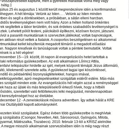
v visszajelzéseket kaptunk, mert a gyerekek maradtak volna még vagy
 hétig.
július 25 és augusztus 1 között került megrendezésre idén a konfirmandus
lihegyen. A hét témája: Velünk az Isten… . Velünk az Isten minden
tben és segít a döntésekben, a próbákban, a sátán elleni harcban.
didős tevékenységben nem volt hiány. Azon a héten holland önkéntes
rek segítettek a tábor területén, és sok érdekes szabadidős tevékenységet is
ztek. Lehetett pólót festeni, pálcikából építkezni, közösen focizni, játszani.
ívül a pasaréti munkatársak is szerveztek játékokat; voltak bajnokságok,
n aktívan részt vettek a fiatalok. A csoportos beszélgetésen ez alkalommal
tmunkákat kellet készíteniük megadott témáról a megadott előadási
n. Nagyon kreatívak és tanúságosak voltak a pénteki bemutatók. Voltak
ések is a hét végére!
november 15—19. között, öt napon át evangelizációs hetet tartottak a
jlaki református gyülekezetben. Az esti alkalmakon Lőrincz Attila,
enfalvi lelkipásztor hirdette az igét, melyek központi témáját Jézus átformáló,
tó, lélekmentő szeretete adta. A gyülekezet tagjai igei köszöntéssel,
ndítő és példaértékű bizonyságtételekkel, hangos imával,
kfelügyelettel, apró meglepetésekkel szolgáltak estéről estére. Más-más
es szolgált minden este. Az evangelizációs hét végén azzal a reménységgel
tek haza az újlaki és más településekről érkező hívek, hogy a hitbéli
södés, szeretettel való feltöltekezés lelki megújulást, mindennapokban
 keresztyénséget hoz az életükbe.
 december 12 - A zeneiskolások műsora adventben. Így adtak hálát a KRE
iai Osztályától kapott adományokért.
ezeten kívül szolgálatok. Egész évben több gyülekezetbe is meghívtak
 szolgálatra (Csongor, Nevetlen, Akli, Sárosoroszi, Gyöngyös, Milota,
yarmat, Mátészalka, Tiszabecs). 2010. február 13-tól a KRISZ alelnöke
. A megye missziói alkalmainak szervezésében idén is még nagy részt