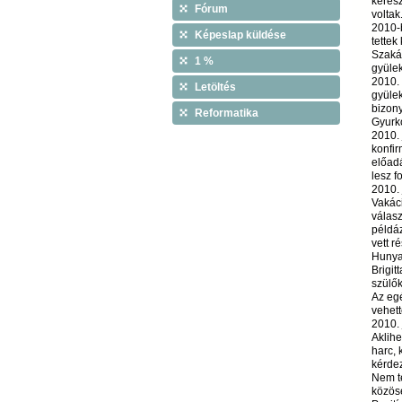
keresz
Fórum
voltak
2010-
Képeslap küldése
tettek
Szakác
1 %
gyülek
2010. 
Letöltés
gyülek
bizony
Reformatika
Gyurk
2010. 
konfir
előadá
lesz fo
2010. 
Vakáci
válasz
példáz
vett r
Hunyad
Brigit
szülők
Az egé
vehett
2010. 
Aklihe
harc, 
kérdez
Nem t
közöse