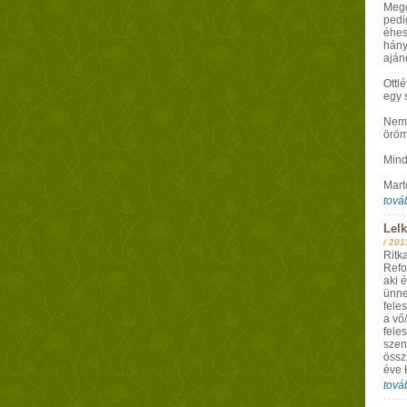
Megé
pedig
éhes
hány
aján
Ottl
egy 
Nem 
örömö
Mind
Mart
tová
Lelk
/
201
Ritk
Refor
aki é
ünne
fele
a vő
fele
szen
össz
éve 
tová