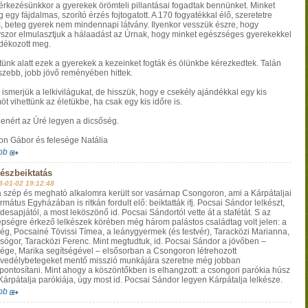
rkezésünkkor a gyerekek örömteli pillantásai fogadtak bennünket. Minket
 egy fájdalmas, szorító érzés fojtogatott. A 170 fogyatékkal élő, szeretetre
, beteg gyerek nem mindennapi látvány. Ilyenkor vesszük észre, hogy
szor elmulasztjuk a hálaadást az Úrnak, hogy minket egészséges gyerekekkel
dékozott meg.
étünk alatt ezek a gyerekek a kezeinket fogták és ölünkbe kérezkedtek. Talán
szebb, jobb jövő reményében hittek.
ismerjük a lelkivilágukat, de hisszük, hogy e csekély ajándékkal egy kis
t vihettünk az életükbe, ha csak egy kis időre is.
enért az Úré legyen a dicsőség.
on Gábor és felesége Natália
bb
észbeiktatás
3-01-02 19:12:48
a szép és megható alkalomra került sor vasárnap Csongoron, ami a Kárpátaljai
mátus Egyházában is ritkán fordult elő: beiktatták ifj. Pocsai Sándor lelkészt,
desapjától, a most leköszönő id. Pocsai Sándortól vette át a stafétát. S az
pségre érkező lelkészek körében még három palástos családtag volt jelen: a
ség, Pocsainé Tövissi Tímea, a leánygyermek (és testvér), Taracközi Marianna,
/sógor, Taracközi Ferenc. Mint megtudtuk, id. Pocsai Sándor a jövőben –
sége, Marika segítségével – elsősorban a Csongoron létrehozott
vedélybetegeket mentő misszió munkájára szeretne még jobban
pontosítani. Mint ahogy a köszöntőkben is elhangzott: a csongori parókia húsz
Kárpátalja parókiája, úgy most id. Pocsai Sándor legyen Kárpátalja lelkésze.
bb