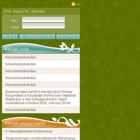
rss
2026. August 08., Saturday
Név:
Jelszó:
BELÉPÉS
JELSZÓEMLÉKEZTETŐ
REGISZTRÁCIÓ
Kerületi hírek
Köszönetnyilvánítás
Köszönetnyilvánítás
Köszönetnyilvánítás
Köszönetnyilvánítás
Köszönetnyilvánítás
Szakmai napot tartott a beregszászi Ortutay
Központban a Kárpátaljai Keresztyén Diakóniai
Alapítvány a házi beteggondozást végző
munkatársai számára 2026. március 20-án
Köszönetnyilvánítás
Kerületi programajánló
4. Harangtörténeti Konferencia,
Virágvasárnapi csendesdélutánok Máramaros-