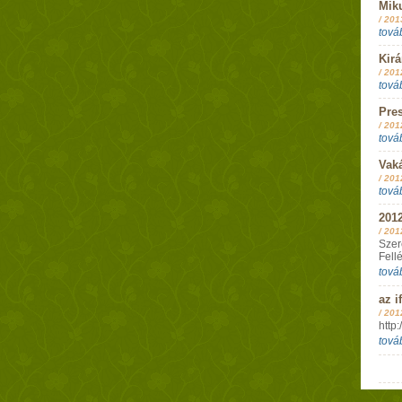
Miku
/
201
tová
Kirá
/
201
tová
Pres
/
201
tová
Vaká
/
201
tová
2012
/
201
Szer
Fellé
tová
az if
/
201
http
tová