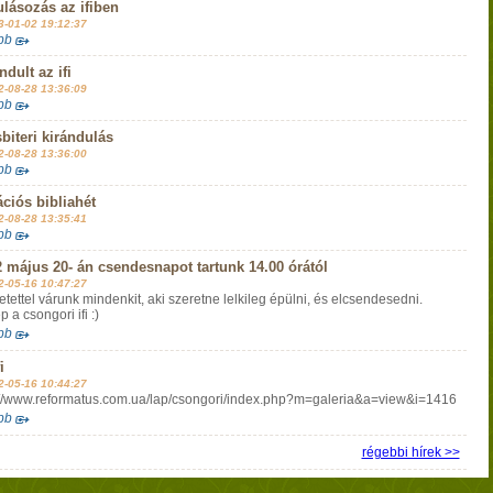
lásozás az ifiben
3-01-02 19:12:37
bb
ndult az ifi
2-08-28 13:36:09
bb
biteri kirándulás
2-08-28 13:36:00
bb
ciós bibliahét
2-08-28 13:35:41
bb
 május 20- án csendesnapot tartunk 14.00 órától
2-05-16 10:47:27
etettel várunk mindenkit, aki szeretne lelkileg épülni, és elcsendesedni.
p a csongori ifi :)
bb
i
2-05-16 10:44:27
://www.reformatus.com.ua/lap/csongori/index.php?m=galeria&a=view&i=1416
bb
régebbi hírek >>