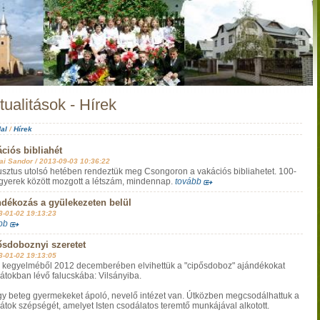
tualitások - Hírek
al
/
Hírek
ciós bibliahét
ai Sandor /
2013-09-03 10:36:22
sztus utolsó hetében rendeztük meg Csongoron a vakációs bibliahetet. 100-
gyerek között mozgott a létszám, mindennap.
tovább
dékozás a gyülekezeten belül
3-01-02 19:13:23
bb
ősdoboznyi szeretet
3-01-02 19:13:05
n kegyelméből 2012 decemberében elvihettük a "cipősdoboz" ajándékokat
átokban lévő falucskába: Vilsányiba.
 egy beteg gyermekeket ápoló, nevelő intézet van. Útközben megcsodálhattuk a
átok szépségét, amelyet Isten csodálatos teremtő munkájával alkotott.