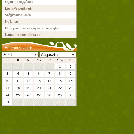
Ugocsa megyében
Bach Mindenkinek
Világimanap 2024
Nyílt nap
Megújulás éve megújuló házasságban
Kárpát-medencei imanap
Eseménynaptár
H
K
Sze
Cs
P
Szo
V
1
2
3
4
5
6
7
8
9
10
11
12
13
14
15
16
17
18
19
20
21
22
23
24
25
26
27
28
29
30
31