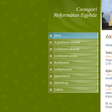
Csongori
Református Egyház
Ak
Hírek
A gyülekezet története
Főold
Gyülekezeti alkalmak
Vaká
Gyülekezeti munka
Pocs
Augu
Konfirmáció
120 
Lelkipásztorok
Aján
/
201
Igehirdetések
tová
Elérhetõség
Cip
Galéria
/
201
Iste
Kárp
Itt,
Kárp