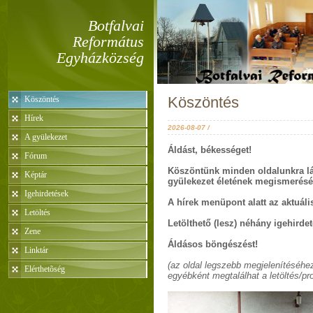
Botfalvai
Református
Egyházközség
Köszöntés
Köszöntés
Hírek
2026-08-07 /
A gyülekezet
Áldást, békességet!
Fórum
Köszöntünk minden oldalunkra láto
Képtár
gyülekezet életének megismerését,
Igehirdetések
A hírek menüpont alatt az aktuáli
Letöltés
Letölthető (lesz) néhány igehirde
Zene
Áldásos böngészést!
Linktár
(az oldal legszebb megjelenítéséhez
Elérthetõség
egyébként megtalálhat a letöltés/p