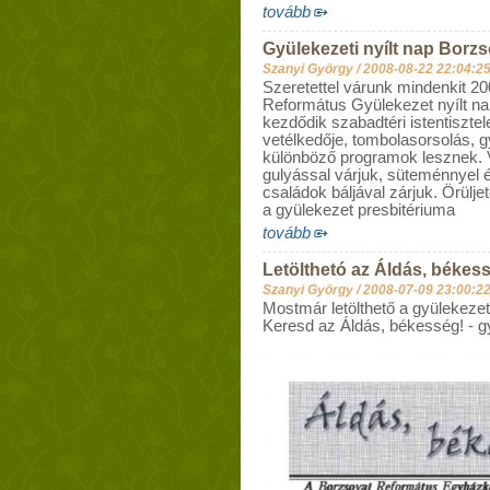
tovább
Gyülekezeti nyílt nap Borz
Szanyi György /
2008-08-22 22:04:2
Szeretettel várunk mindenkit 2
Református Gyülekezet nyílt nap
kezdődik szabadtéri istentiszte
vetélkedője, tombolasorsolás, 
különböző programok lesznek. 
gulyással várjuk, süteménnyel é
családok báljával zárjuk. Örülje
a gyülekezet presbitériuma
tovább
Letölthetó az Áldás, békes
Szanyi György /
2008-07-09 23:00:2
Mostmár letölthető a gyülekezeti
Keresd az Áldás, békesség! - gy