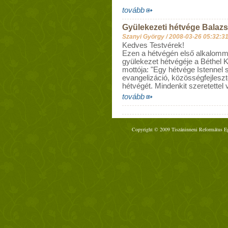
tovább
Gyülekezeti hétvége Balaz
Szanyi György /
2008-03-26 05:32:3
Kedves Testvérek!
Ezen a hétvégén első alkalomma
gyülekezet hétvégéje a Béthel 
mottója: "Egy hétvége Istennel 
evangelizáció, közösségfejleszt
hétvégét. Mindenkit szeretettel 
tovább
Copyright © 2009 Tiszáninneni Református Egy