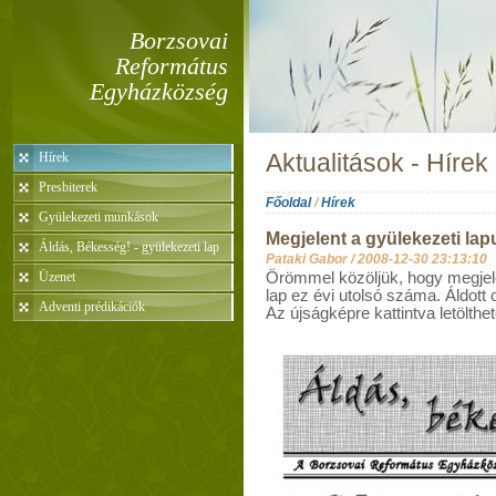
Borzsovai
Református
Egyházközség
Hírek
Aktualitások - Hírek
Presbiterek
Főoldal
/
Hírek
Gyülekezeti munkások
Megjelent a gyülekezeti la
Áldás, Békesség! - gyülekezeti lap
Pataki Gabor /
2008-12-30 23:13:10
Üzenet
Örömmel közöljük, hogy megjele
lap ez évi utolsó száma. Áldott 
Adventi prédikációk
Az újságképre kattintva letölthe