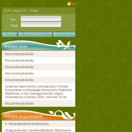
rss
2026. August 07., Friday
Név:
Jelszó:
BELÉPÉS
JELSZÓEMLÉKEZTETŐ
REGISZTRÁCIÓ
Kerületi hírek
Köszönetnyilvánítás
Köszönetnyilvánítás
Köszönetnyilvánítás
Köszönetnyilvánítás
Köszönetnyilvánítás
Szakmai napot tartott a beregszászi Ortutay
Központban a Kárpátaljai Keresztyén Diakóniai
Alapítvány a házi beteggondozást végző
munkatársai számára 2026. március 20-án
Köszönetnyilvánítás
Kerületi programajánló
4. Harangtörténeti Konferencia,
Virágvasárnapi csendesdélutánok Máramaros-