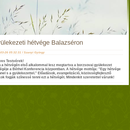
ülekezeti hétvége Balazséron
03-26 05:32:31 / Szanyi György
es Testvérek!
 a hétvégén első alkalommal lesz megtartva a borzsovai gyülekezet
égéje a Béthel Konferencia központban. A hétvége mottója: "Egy hétvége
nnel s a gyülekezettel." Előadások, evangelizáció, közösségfejlesztő
kok fogják színessé tenni ezt a hétvégét. Mindenkit szeretettel várunk!