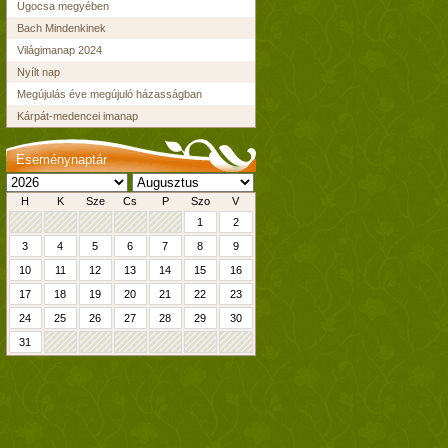
Ugocsa megyében
Bach Mindenkinek
Világimanap 2024
Nyílt nap
Megújulás éve megújuló házasságban
Kárpát-medencei imanap
Eseménynaptár
H
K
Sze
Cs
P
Szo
V
1
2
3
4
5
6
7
8
9
10
11
12
13
14
15
16
17
18
19
20
21
22
23
24
25
26
27
28
29
30
31