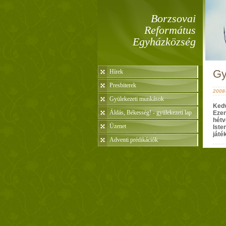
Borzsovai
Református
Egyházközség
Gy
Hírek
Presbiterek
2008-
Gyülekezeti munkások
Kedv
Áldás, Békesség! - gyülekezeti lap
Ezen
hétv
Üzenet
Iste
játé
Adventi prédikációk