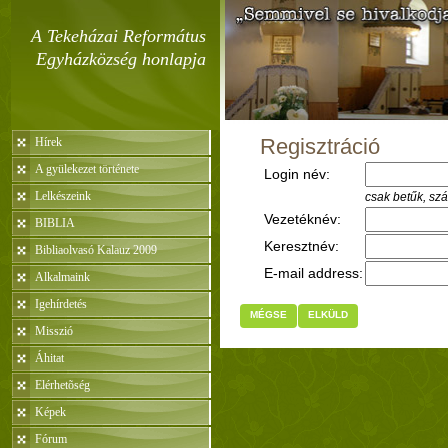
A Tekeházai Református
Egyházközség honlapja
Regisztráció
Hírek
A gyülekezet története
Login név:
Lelkészeink
csak betűk, sz
Vezetéknév:
BIBLIA
Keresztnév:
Bibliaolvasó Kalauz 2009
E-mail address:
Alkalmaink
Igehírdetés
MÉGSE
ELKÜLD
Misszió
Áhitat
Elérhetõség
Képek
Fórum