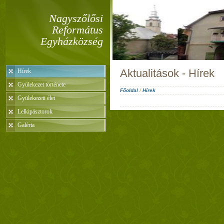
Nagyszőlősi
Református
Egyházközség
Aktualitások - Hírek
Hírek
Gyülekezet története
Főoldal
/
Hírek
Gyülekezeti élet
Lelkipásztorok
Galéria