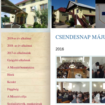
CSENDESNAP MÁJUS
2019-es év alkalmai
2018- as év alkalmai
2016
2017-es alkalmaink
Gyógyító alkalmak
A Misszió bemutatása
Hírek
Kezdet
Függõség
A Misszió célja
Szolgálattevõk, munkatársak