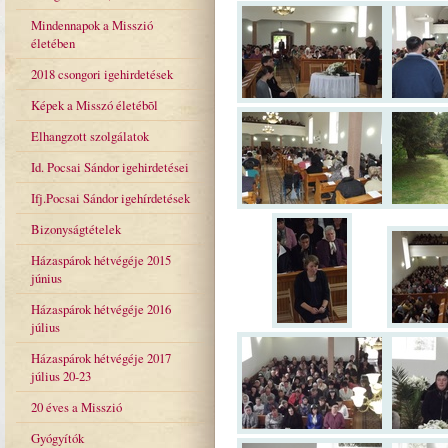
Mindennapok a Misszió
életében
2018 csongori igehirdetések
Képek a Misszó életébõl
Elhangzott szolgálatok
Id. Pocsai Sándor igehirdetései
Ifj.Pocsai Sándor igehírdetések
Bizonyságtételek
Házaspárok hétvégéje 2015
június
Házaspárok hétvégéje 2016
július
Házaspárok hétvégéje 2017
július 20-23
20 éves a Misszió
Gyógyítók