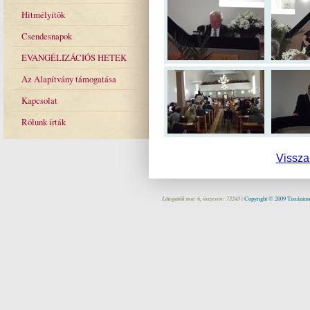
Hitmélyítõk
Csendesnapok
EVANGÉLIZÁCIÓS HETEK
Az Alapítvány támogatása
Kapcsolat
Rólunk írták
Vissza
Látogatók ma: 6, összesen: 73243 |
Copyright © 2009 Tiszáninne