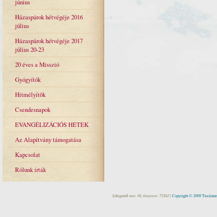
június
Házaspárok hétvégéje 2016
július
Házaspárok hétvégéje 2017
július 20-23
20 éves a Misszió
Gyógyítók
Hitmélyítõk
Csendesnapok
EVANGÉLIZÁCIÓS HETEK
Az Alapítvány támogatása
Kapcsolat
Rólunk írták
Látogatók ma: 10, összesen: 73262 |
Copyright © 2009 Tiszáninn