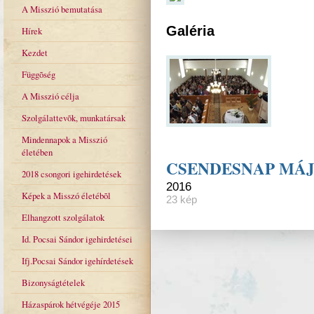
A Misszió bemutatása
Galéria
Hírek
Kezdet
Függõség
A Misszió célja
Szolgálattevõk, munkatársak
Mindennapok a Misszió
életében
CSENDESNAP MÁJU
2018 csongori igehirdetések
2016
Képek a Misszó életébõl
23 kép
Elhangzott szolgálatok
Id. Pocsai Sándor igehirdetései
Ifj.Pocsai Sándor igehírdetések
Bizonyságtételek
Házaspárok hétvégéje 2015