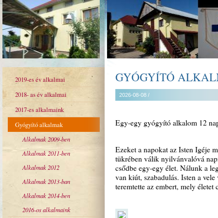
GYÓGYÍTÓ ALKA
2019-es év alkalmai
2018- as év alkalmai
2026-08-08 /
2017-es alkalmaink
Egy-egy gyógyító alkalom 12 napo
Gyógyító alkalmak
Alkalmak 2009-ben
Ezeket a napokat az Isten Igéje me
Alkalmak 2011-ben
tükrében válik nyilvánvalóvá napr
Alkalmak 2012
csődbe egy-egy élet. Nálunk a le
van kiút, szabadulás. Isten a vele
Alkalmak 2013-ban
teremtette az embert, mely életet 
Alkalmak 2014-ben
2016-os alkalmaink