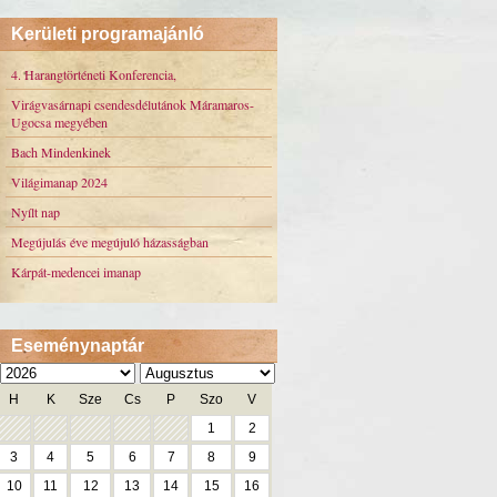
Kerületi programajánló
4. Harangtörténeti Konferencia,
Virágvasárnapi csendesdélutánok Máramaros-
Ugocsa megyében
Bach Mindenkinek
Világimanap 2024
Nyílt nap
Megújulás éve megújuló házasságban
Kárpát-medencei imanap
Eseménynaptár
H
K
Sze
Cs
P
Szo
V
1
2
3
4
5
6
7
8
9
10
11
12
13
14
15
16