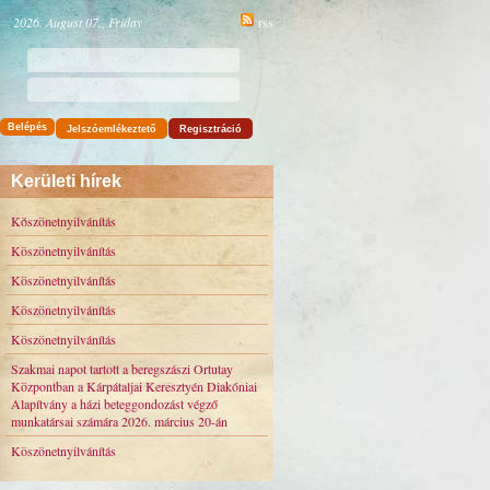
2026. August 07., Friday
rss
Belépés
Jelszóemlékeztető
Regisztráció
Kerületi hírek
Köszönetnyilvánítás
Köszönetnyilvánítás
Köszönetnyilvánítás
Köszönetnyilvánítás
Köszönetnyilvánítás
Szakmai napot tartott a beregszászi Ortutay
Központban a Kárpátaljai Keresztyén Diakóniai
Alapítvány a házi beteggondozást végző
munkatársai számára 2026. március 20-án
Köszönetnyilvánítás