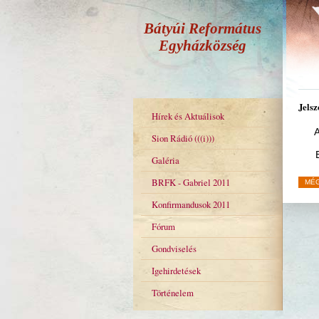
Bátyúi Református
Egyházközség
Jels
Hírek és Aktuálisok
A
Sion Rádió (((i)))
Galéria
BRFK - Gabriel 2011
MÉ
Konfirmandusok 2011
Fórum
Gondviselés
Igehirdetések
Történelem