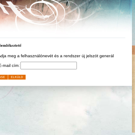
zóemlékeztető
dja meg a felhasználónevét és a rendszer új jelszót generál
E-mail cím:
GSE
ELKÜLD