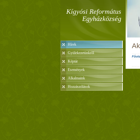
Kígyósi Református
Egyházközség
Ak
Hírek
Gyülekezetünkrõl
Főold
Képtár
Események
Alkalmaink
Hozzászólások