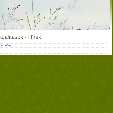
tualitások - Hírek
al
/
Hírek