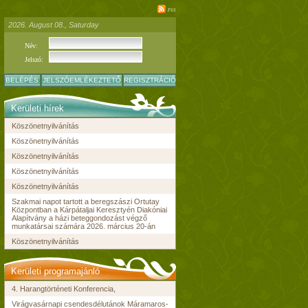
rss
2026. August 08., Saturday
Név:
Jelszó:
BELÉPÉS
JELSZÓEMLÉKEZTETŐ
REGISZTRÁCIÓ
Kerületi hírek
Köszönetnyilvánítás
Köszönetnyilvánítás
Köszönetnyilvánítás
Köszönetnyilvánítás
Köszönetnyilvánítás
Szakmai napot tartott a beregszászi Ortutay
Központban a Kárpátaljai Keresztyén Diakóniai
Alapítvány a házi beteggondozást végző
munkatársai számára 2026. március 20-án
Köszönetnyilvánítás
Kerületi programajánló
4. Harangtörténeti Konferencia,
Virágvasárnapi csendesdélutánok Máramaros-