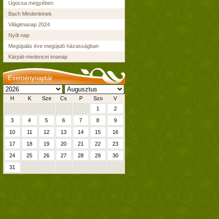
Ugocsa megyében
Bach Mindenkinek
Világimanap 2024
Nyílt nap
Megújulás éve megújuló házasságban
Kárpát-medencei imanap
Eseménynaptár
H
K
Sze
Cs
P
Szo
V
1
2
3
4
5
6
7
8
9
10
11
12
13
14
15
16
17
18
19
20
21
22
23
24
25
26
27
28
29
30
31