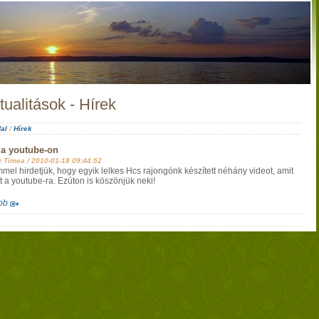
tualitások - Hírek
al
/
Hírek
 a youtube-on
z Timea /
2010-01-18 09:44:52
mel hirdetjük, hogy egyik lelkes Hcs rajongónk készített néhány videot, amit
tt a youtube-ra. Ezúton is köszönjük neki!
bb