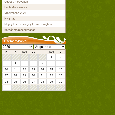
Ugocsa megyében
Bach Mindenkinek
Világimanap 2024
Nyílt nap
Megújulás éve megújuló házasságban
Kárpát-medencei imanap
Eseménynaptár
H
K
Sze
Cs
P
Szo
V
1
2
3
4
5
6
7
8
9
10
11
12
13
14
15
16
17
18
19
20
21
22
23
24
25
26
27
28
29
30
31