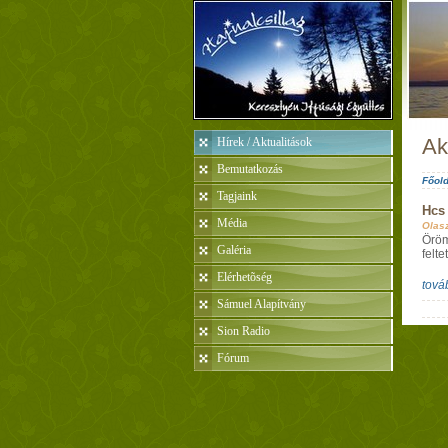
Ak
Hírek / Aktualitások
Bemutatkozás
Főold
Tagjaink
Hcs
Média
Olas
Öröm
Galéria
felte
Elérhetõség
tová
Sámuel Alapítvány
Sion Radio
Fórum