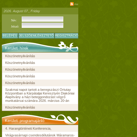
rss
2026. August 07., Friday
Név:
Jelszó:
BELÉPÉS
JELSZÓEMLÉKEZTETŐ
REGISZTRÁCIÓ
Kerületi hírek
Köszönetnyilvánítás
Köszönetnyilvánítás
Köszönetnyilvánítás
Köszönetnyilvánítás
Köszönetnyilvánítás
Szakmai napot tartott a beregszászi Ortutay
Központban a Kárpátaljai Keresztyén Diakóniai
Alapítvány a házi beteggondozást végző
munkatársai számára 2026. március 20-án
Köszönetnyilvánítás
Kerületi programajánló
4. Harangtörténeti Konferencia,
Virágvasárnapi csendesdélutánok Máramaros-