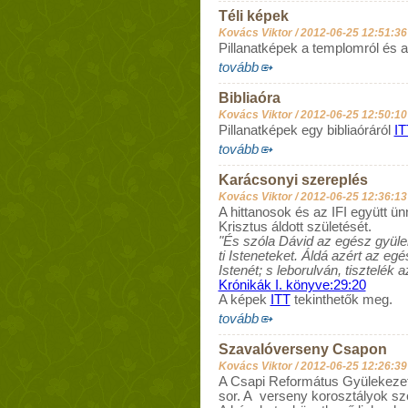
Téli képek
Kovács Viktor /
2012-06-25 12:51:36
Pillanatképek a templomról és a
tovább
Bibliaóra
Kovács Viktor /
2012-06-25 12:50:10
Pillanatképek egy bibliaóráról
IT
tovább
Karácsonyi szereplés
Kovács Viktor /
2012-06-25 12:36:13
A hittanosok és az IFI együtt ü
Krisztus áldott születését.
"És szóla Dávid az egész gyülek
ti Isteneteket. Áldá azért az eg
Istenét; s leborulván, tisztelék a
Krónikák I. könyve:29:20
A képek
ITT
tekinthetők meg.
tovább
Szavalóverseny Csapon
Kovács Viktor /
2012-06-25 12:26:39
A Csapi Református Gyülekezet
sor. A verseny korosztályok szer