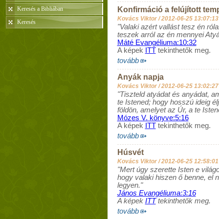
Keresés a Bibliában
Konfirmáció a felújított te
Kovács Viktor /
2012-06-25 13:07:13
Keresés
"Valaki azért vallást tesz én ról
teszek arról az én mennyei Atyá
Máté Evangéliuma:10:32
A képek
ITT
tekinthetők meg.
tovább
Anyák napja
Kovács Viktor /
2012-06-25 13:02:27
"Tiszteld atyádat és anyádat, a
te Istened; hogy hosszú ideig él
földön, amelyet az Úr, a te Iste
Mózes V. könyve:5:16
A képek
ITT
tekinthetők meg.
tovább
Húsvét
Kovács Viktor /
2012-06-25 12:58:01
"Mert úgy szerette Isten e világo
hogy valaki hiszen ő benne, el
legyen."
János Evangéliuma:3:16
A képek
ITT
tekinthetők meg.
tovább