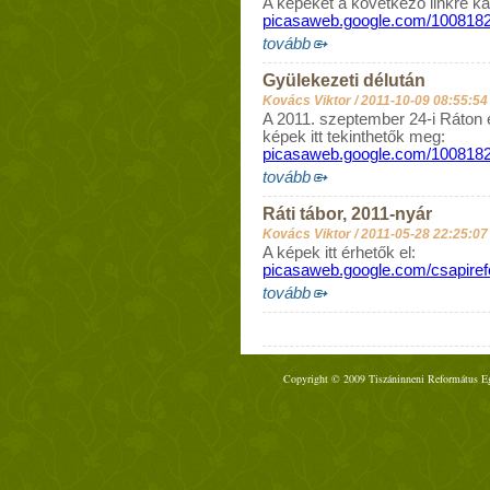
A képeket a következő linkre ka
picasaweb.google.com/100818
tovább
Gyülekezeti délután
Kovács Viktor /
2011-10-09 08:55:54
A 2011. szeptember 24-i Ráton el
képek itt tekinthetők meg:
picasaweb.google.com/100818
tovább
Ráti tábor, 2011-nyár
Kovács Viktor /
2011-05-28 22:25:07
A képek itt érhetők el:
picasaweb.google.com/csapire
tovább
Copyright © 2009 Tiszáninneni Református Egy