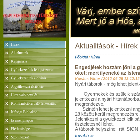
Hírek
Aktualitások - Hírek
Alkalmaink
Főoldal
/
Hírek
Képgaléria
Engedjétek hozzám jőni a gy
Gyülekezetünk lelkipásztorai
őket; mert ilyeneké az Iste
Gyülekezetünk elöljárói
Kovács Viktor /
2012-06-25 13:12:12
Nyári táborok - még lehet jelent
A gyülekezet története
Gyermekek és szüleik számár
Hitre való nevelés
jelentkezni a nyári hittantáborba
Konfirmációra való felkészítés
megrendezve.
Szintén lehet jelentkezni angol
Ifjúsági Bibliakör
28 között kerül megrendezésre.
Jelentkezni a gyülekezet lelkip
Eseménynaptár
tiszteletesnél lehet.
Elérhetöségek
A táborok helyszíne:
ráti SION
tovább
Szólj hozzá!