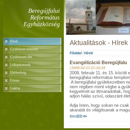
Beregújfalui
Református
Egyházközség
Hírek
Aktualitások - Hírek
Gyülekezet története
Főoldal
/
Hírek
Gyülekezeti élet
Evangélizáció Beregújfalu
Lelkipásztorok
/
2008-02-13 21:16:29
Elérhetõség
2008. február 11. és 15. között 
beregújfalui református templo
Fórum
A beregújfalui gyülekezetben na
nem régiben ment végbe a gyüle
Galéria
kegyelmét az ittmaradottak, ho
adjon hálás szívű, odaszánt éle
Adja Isten, hogy sokan ne csak h
akaratát és világítsanak a magu
tovább