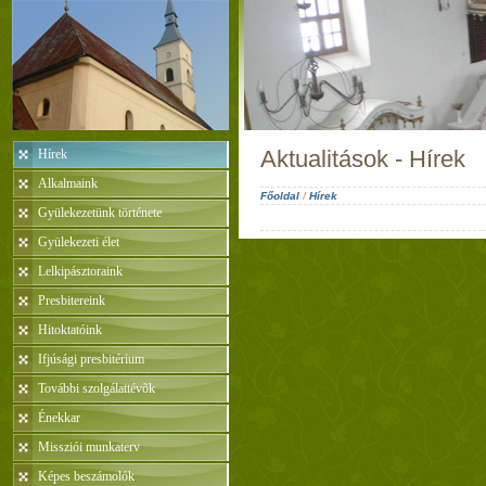
Aktualitások - Hírek
Hírek
Alkalmaink
Főoldal
/
Hírek
Gyülekezetünk története
Gyülekezeti élet
Lelkipásztoraink
Presbitereink
Hitoktatóink
Ifjúsági presbitérium
További szolgálattévõk
Énekkar
Missziói munkaterv
Képes beszámolók