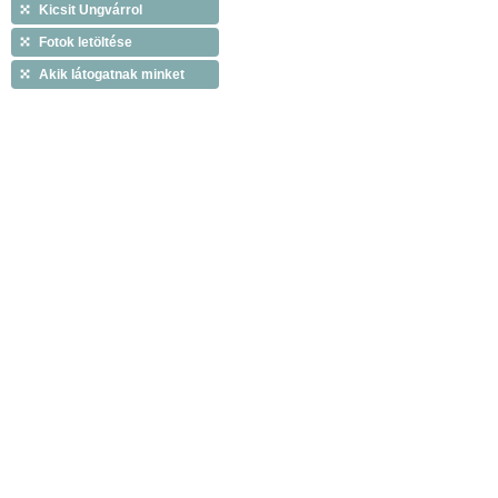
Kicsit Ungvárrol
Fotok letöltése
Akik látogatnak minket
Copyright © 2009 Tiszáninneni Református Egy