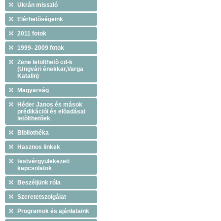
Ukrán misszió
Elérhetõségeink
2011 fotok
1999- 2009 fotok
Zene letölthetõ cd-k
(Ungvári énekkar,Varga
Katalin)
Magyarság
Héder Janos és mások
prédikációi és elõadásai
letõlthetõek
Bibliothéka
Hasznos linkek
testvérgyülekezeti
kapcsolatok
Beszéljünk róla
Szeretetszolgálat
Programok és ajánlataink