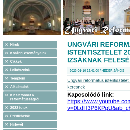
UNGVÁRI REFORM
Hirek
ISTENTISZTELET 2
Korábbi eseményeink
IZSÁKNAK FELES
Cikkek
Lelkészeink
2023-01-16 13:41:00 / HÉDER JÁNOS
Templom
Ungvári református istentisztelet
Alkalmaink
keresnek
Kapcsolódó link:
Kicsit többet a
reformátusságrõl
https://www.youtube.co
v=0LdH3P6KPpU&ab_c
2022 fotok
Prédikációk
Hirlevél