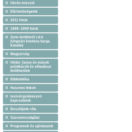
Ukrán misszió
Elérhetõségeink
2011 fotok
1999- 2009 fotok
Zene letölthetõ cd-k
(Ungvári énekkar,Varga
Katalin)
Magyarság
Héder Janos és mások
prédikációi és elõadásai
letõlthetõek
Bibliothéka
Hasznos linkek
testvérgyülekezeti
kapcsolatok
Beszéljünk róla
Szeretetszolgálat
Programok és ajánlataink