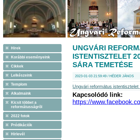
UNGVÁRI REFORM
Hirek
ISTENTISZTELET 2
Korábbi eseményeink
SÁRA TEMETÉSE
Cikkek
Lelkészeink
2023-01-03 21:59:49 / HÉDER JÁNOS
Templom
Ungvári református istentisztele
Alkalmaink
Kapcsolódó link:
https://www.facebook.c
Kicsit többet a
reformátusságrõl
2022 fotok
Prédikációk
Hirlevél