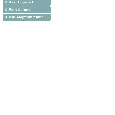
Kicsit Ungvárrol
Fotok letöltése
Akik látogatnak minket
Copyright © 2009 Tiszáninneni Református Egy