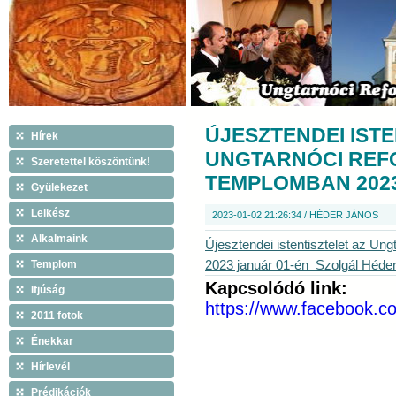
ÚJESZTENDEI ISTE
Hírek
UNGTARNÓCI RE
Szeretettel köszöntünk!
TEMPLOMBAN 2023
Gyülekezet
Lelkész
2023-01-02 21:26:34 / HÉDER JÁNOS
Alkalmaink
Újesztendei istentisztelet az Un
Templom
2023 január 01-én Szolgál Héder
Kapcsolódó link:
Ifjúság
https://www.facebook.c
2011 fotok
Énekkar
Hírlevél
Prédikációk