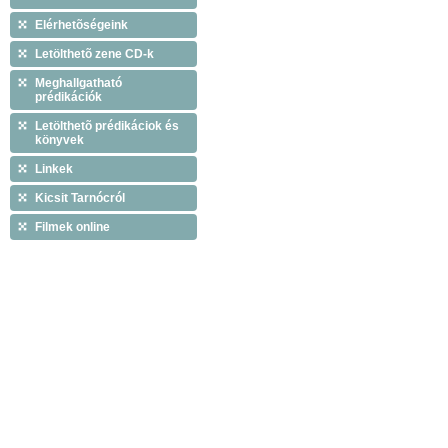
Elérhetõségeink
Letölthetõ zene CD-k
Meghallgatható
prédikációk
Letölthetõ prédikáciok és
könyvek
Linkek
Kicsit Tarnócról
Filmek online