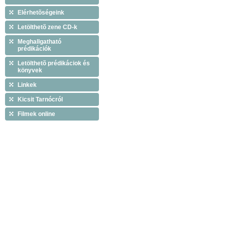
Elérhetõségeink
Letölthetõ zene CD-k
Meghallgatható
prédikációk
Letölthetõ prédikáciok és
könyvek
Linkek
Kicsit Tarnócról
Filmek online