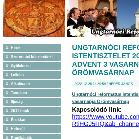
UNGTARNÓCI REF
Hírek
ISTENTISZTELET 2
Szeretettel köszöntünk!
ADVENT 3 VASAR
Gyülekezet
ÖRÖMVASÁRNAP
Lelkész
Alkalmaink
2022-12-28 14:30:59 / HÉDER JÁNOS
Templom
Ungtarnóci reformatus istentis
vasarnapja Örömvasárnap
Ifjúság
Kapcsolódó link:
2011 fotok
https://www.youtube.co
Énekkar
RtiHGJ5RQ&ab_chann
Hírlevél
Prédikációk