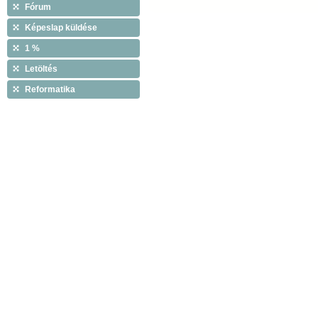
Fórum
Képeslap küldése
1 %
Letöltés
Reformatika