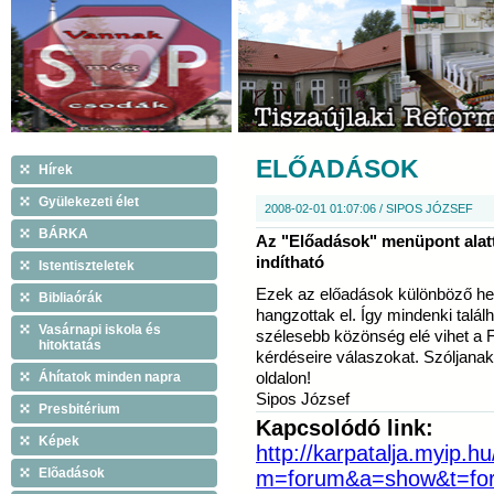
ELŐADÁSOK
Hírek
Gyülekezeti élet
2008-02-01 01:07:06 / SIPOS JÓZSEF
BÁRKA
Az "Előadások" menüpont alatt
indítható
Istentiszteletek
Ezek az előadások különböző he
Bibliaórák
hangzottak el. Így mindenki találh
Vasárnapi iskola és
szélesebb közönség elé vihet a F
hitoktatás
kérdéseire válaszokat. Szóljana
Áhítatok minden napra
oldalon!
Sipos József
Presbitérium
Kapcsolódó link:
Képek
http://karpatalja.myip.hu
Elõadások
m=forum&a=show&t=fo