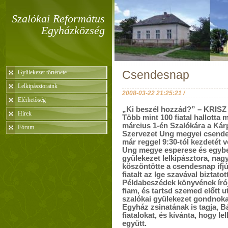
Szalókai Református
Egyházközség
Gyülekezet története
Csendesnap
Lelkipásztoraink
2008-03-22 21:25:21 /
Elérhetõség
„Ki beszél hozzád?” – KRISZ
Hírek
Több mint 100 fiatal hallotta m
március 1-én Szalókára a Kárp
Fórum
Szervezet Ung megyei csende
már reggel 9:30-tól kezdetét v
Ung megye esperese és egybe
gyülekezet lelkipásztora, nagy
köszöntötte a csendesnap ifj
fiatalt az Ige szavával biztat
Példabeszédek könyvének írój
fiam, és tartsd szemed előtt u
szalókai gyülekezet gondnoka,
Egyház zsinatának is tagja, Bá
fiatalokat, és kívánta, hogy l
együtt.