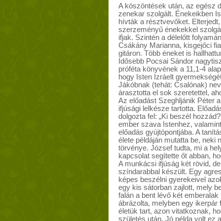
A köszöntések után, az egész dé
zenekar szolgált. Énekeikben I
hívták a résztvevőket. Elterjedt
szerzeményű énekekkel szolgál
ifjak. Szintén a délelőtt folyam
Csákány Marianna, kisgejőci fiat
gitáron. Több éneket is hallhattu
Idősebb Pocsai Sándor nagytisz
próféta könyvének a 11,1-4 alapjá
hogy Isten Izráelt gyermekségé
Jákóbnak (tehát: Csalónak) nevez
árasztotta el sok szeretettel, a
Az előadást Szeghljánik Péter 
ifjúsági lelkésze tartotta. Elő
dolgozta fel: „Ki beszél hozzád
ember szava Istenhez, valamint
előadás gyújtópontjába. A tanítá
élete példáján mutatta be, neki n
törvénye. József tudta, mi a hel
kapcsolat segítette őt abban, h
A munkácsi ifjúság két rövid, de
színdarabbal készült. Egy agres
képes beszélni gyerekeivel azo
egy kis sátorban zajlott, mely be
falán a bent lévő két emberalak
ábrázolta, melyben egy ikerpár 
életük tart, azon vitatkoznak, h
születés után. Jó példa volt ez a