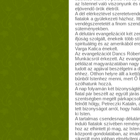
az Istennel való viszonyunk és
eljövendő örök életről.
A dél elérkeztével szeretetven
fiatalok a gyülekezeti házhoz. I
vendégszeretetét a finom szend
süteményekben.
A délutáni evangelizációt két zen
ifjúság szolgált, énekeik több s
spirituáléig és az amerikából er
Varga Katica énekelt.
Az evangelizációt Dancs Róbert b
Munkácsról érkezett. Az evangeli
példázat magyarázatában nagy h
tudott az apjával beszélgetni a 
ehhez. Otthon helyre állt a kettő
bűnből Istenhez menni, mert Ő h
szólhatunk hozzá.
A nap folyamán két bizonyságtét
fiatal pár beszélt az együtt járás
szentségben megélt párkapcsolat
felnőtt hölgy, Petreczki Katalin,
tett bizonyságot arról, hogy ha
ki Isten.
A tartalmas csendesnap délután 
induló fiatalok szívében remény
hoz az elhintett jó mag, az Ist
központi gondolatában, az imá
sikerült még jobban elmélyíteni a 