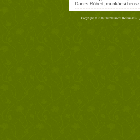
Dancs Róbert, munkácsi beosztot
Copyright © 2009 Tiszáninneni Református Egy