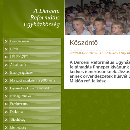
A Derceni
Református
Egyházközség
Bemutatkozás
Köszöntő
Hírek
2008-03-22 16:30:16 / Zsukovszky M
LÉLEK-ZET
A Derceni Református Egyházk
Alkalmaink
feltámadás ünnepet kívánunk
kedves ismerősünknek. Jézus 
Bizonyságtételek
ennek örvendezzetek húsvét ü
Missziói munkaterv a 2008. évre
Miklós ref. lelkész
Gyermekek közötti szolgálat
Ifjúsági munka
Presbitérium
Diakónia
Tûzoltóság
Elérhetõség