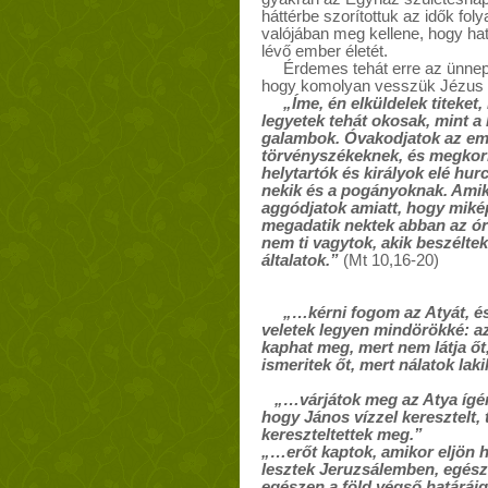
háttérbe szorítottuk az idők f
valójában meg kellene, hogy ha
lévő ember életét.
Érdemes tehát erre az ünnepü
hogy komolyan vesszük Jézus 
„Íme, én elküldelek titeket, 
legyetek tehát okosak, mint a 
galambok. Óvakodjatok az emb
törvényszékeknek, és megkor
helytartók és királyok elé hu
nekik és a pogányoknak. Amik
aggódjatok amiatt, hogy miké
megadatik nektek abban az ór
nem ti vagytok, akik beszélte
általatok.”
(Mt 10,16-20)
„…kérni fogom az Atyát, és 
veletek legyen mindörökké: az
kaphat meg, mert nem látja őt,
ismeritek őt, mert nálatok laki
„…várjátok meg az Atya ígéret
hogy János vízzel keresztelt,
kereszteltettek meg.”
„…erőt kaptok, amikor eljön h
lesztek Jeruzsálemben, egész
egészen a föld végső határái