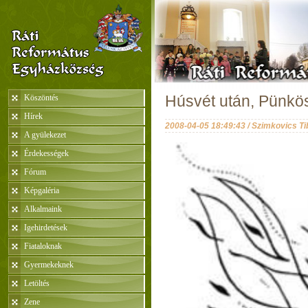
Köszöntés
Húsvét után, Pünkösd
Hírek
2008-04-05 18:49:43 / Szimkovics Ti
A gyülekezet
Érdekességek
Fórum
Képgaléria
Alkalmaink
Igehirdetések
Fiataloknak
Gyermekeknek
Letöltés
Zene