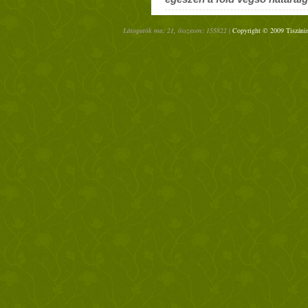
Látogatók ma: 21, összesen: 155822 |
Copyright © 2009 Tiszánin