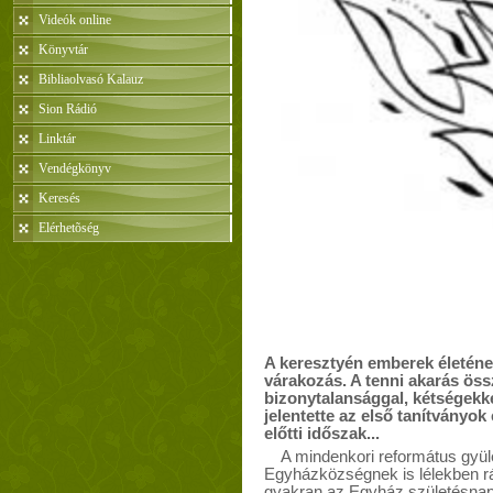
Videók online
Könyvtár
Bibliaolvasó Kalauz
Sion Rádió
Linktár
Vendégkönyv
Keresés
Elérhetõség
A keresztyén emberek életéne
várakozás. A tenni akarás ös
bizonytalansággal, kétségekke
jelentette az első tanítványo
előtti időszak...
A mindenkori református gyüle
Egyházközségnek is lélekben rá
gyakran az Egyház születésnap