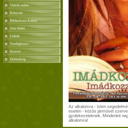
Videók online
Könyvtár
Bibliaolvasó Kalauz
Sion Rádió
Linktár
Vendégkönyv
Keresés
Elérhetõség
Az alkalomra - Isten segedelmé
esetén - közös járművet szervezü
gyülekezeteknek. Mindenkit nag
alkalomra!