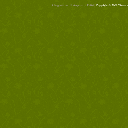
Látogatók ma: 9, összesen: 155810 |
Copyright © 2009 Tiszáninn