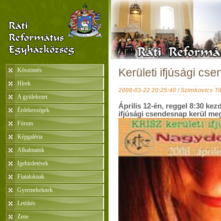
Köszöntés
Kerületi ifjúsági c
Hírek
2008-03-22 20:25:40 / Szimkovics Ti
A gyülekezet
Április 12-én, reggel 8:30 ke
Érdekességek
ifjúsági csendesnap kerül me
Fórum
Képgaléria
Alkalmaink
Igehirdetések
Fiataloknak
Gyermekeknek
Letöltés
Zene