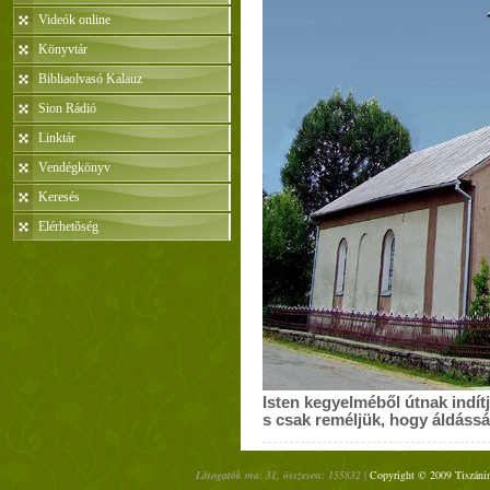
Videók online
Könyvtár
Bibliaolvasó Kalauz
Sion Rádió
Linktár
Vendégkönyv
Keresés
Elérhetõség
Isten kegyelméből útnak indítju
s csak reméljük, hogy áldássá 
Látogatók ma: 31, összesen: 155832 |
Copyright © 2009 Tiszánin