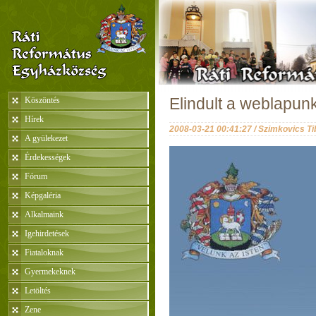
Köszöntés
Elindult a weblapunk
Hírek
2008-03-21 00:41:27 / Szimkovics Ti
A gyülekezet
Érdekességek
Fórum
Képgaléria
Alkalmaink
Igehirdetések
Fiataloknak
Gyermekeknek
Letöltés
Zene