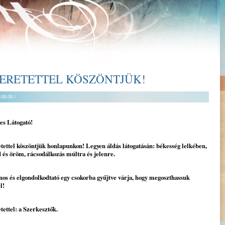
ERETETTEL KÖSZÖNTJÜK!
-08-06 /
es Látogató!
tettel köszöntjük honlapunkon! Legyen áldás látogatásán: békesség lelkében,
 és öröm, rácsodálkozás múltra és jelenre.
os és elgondolkodtató egy csokorba gyűjtve várja, hogy megoszthassuk
l!
tettel: a Szerkesztők.