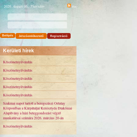
2026. August 06., Thursday
rss
Belépés
Jelszóemlékeztető
Regisztráció
Kerületi hírek
Köszönetnyilvánítás
Köszönetnyilvánítás
Köszönetnyilvánítás
Köszönetnyilvánítás
Köszönetnyilvánítás
Szakmai napot tartott a beregszászi Ortutay
Központban a Kárpátaljai Keresztyén Diakóniai
Alapítvány a házi beteggondozást végző
munkatársai számára 2026. március 20-án
Köszönetnyilvánítás