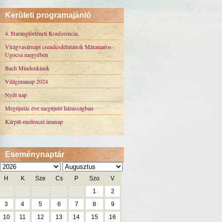
Kerületi programajánló
4. Harangtörténeti Konferencia,
Virágvasárnapi csendesdélutánok Máramaros-
Ugocsa megyében
Bach Mindenkinek
Világimanap 2024
Nyílt nap
Megújulás éve megújuló házasságban
Kárpát-medencei imanap
Eseménynaptár
H
K
Sze
Cs
P
Szo
V
1
2
3
4
5
6
7
8
9
10
11
12
13
14
15
16