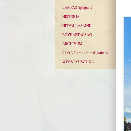
LÁMPÁS (újságunk)
HISTORIA
HITVALLÁSAINK
EGYHÁZTAGSÁG
ARCHÍVUM
S I O N Rádió - Itt hallgatható
WEBSTATISZTIKA