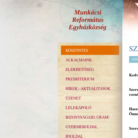
Munkácsi
Református
Egyházközség
SZ
KÖSZÖNTÉS
ALKALMAINK
2026
ELÉRHETÕSÉG
Kedv
PRESBITÉRIUM
HÍREK - AKTUALITÁSOK
Szere
csend
ÜZENET
LÉLEKÁPOLÓ
Haszn
Önne
BIZONYSÁGAID, URAM!
GYERMEKOLDAL
Szere
IFIOLDAL