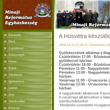
Köszöntés
A Húsvétra készülőd
Hírek
2008-03-19 12:59:22 / Szimkovics Ti
A gyülekezet
Gyülekezetünk alkalmai a Na
Érdekességek
Csütörtökön 17:00 - Bűnbánati
gyülekezeti házban
Fórum
Csütörtökön 18:00 - Bűnbűnat
Képtár
Pénteken 11:00 - Nagypénteki 
Pénteken 13:00 - Nagypénteki 
Alkalmaink
házban
Vasárnap 11:00 - Úrvacsorás 
Igehirdetések
Vasárnap 13:00 - Úrvacsorás ü
Letöltés
házban
A nagypénteki alkalmunk Passi
Zene
A vasárnapi alkalmunkon a fiata
istentiszteletünket.
Videók online
Mindenkit szeretettel hívogatun
Könyvtár