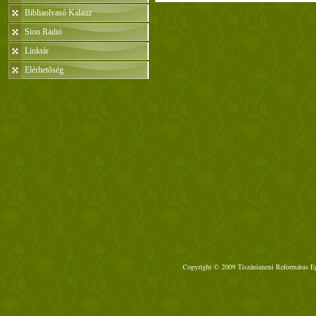
Bibliaolvasó Kalauz
Sion Rádió
Linktár
Elérhetõség
Copyright © 2009 Tiszáninneni Református Egy